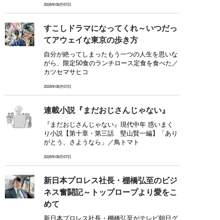
2026年08月07日
すこしドラマになってくれ～いつだっ
てアウェイな東京の歩き方
自分が絶ってしまったもう一つの人生を思いな
がら、限定50食のランチロース定食を食べた／
カツセマサヒコ
2026年08月07日
連載小説『まだおじさんじゃない』
『まだおじさんじゃない』現代中年 惑いまく
り小説【第十章・第三話 堅山賢一編】「あり
がとう、さようなら」／鳥トマト
2026年08月07日
新日本プロレス社長・棚橋弘至のビジ
ネス奮闘記～トップロープより愛をこ
めて
新日本プロレス社長・棚橋弘至がテレビ朝日グ