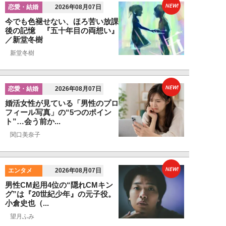
NEW!
恋愛・結婚
2026年08月07日
今でも色褪せない、ほろ苦い放課
後の記憶 『五十年目の両想い』
／新堂冬樹
新堂冬樹
NEW!
恋愛・結婚
2026年08月07日
婚活女性が見ている「男性のプロ
フィール写真」の“5つのポイン
ト”…会う前か...
関口美奈子
NEW!
エンタメ
2026年08月07日
男性CM起用4位の“隠れCMキン
グ”は『20世紀少年』の元子役。
小倉史也（...
望月ふみ