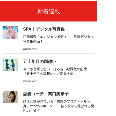
新着連載
SPA！デジタル写真集
江籠裕奈「エンジェルボディ」、最新デジタル
写真集発売！
2026年08月07日
五十年目の両想い
今でも色褪せない、ほろ苦い放課後の記憶
『五十年目の両想い』／新堂冬樹
2026年08月07日
恋愛コーチ・関口美奈子
婚活女性が見ている「男性のプロフィール写
真」の“5つのポイント”…会う前から選ばれる男
性の共通点