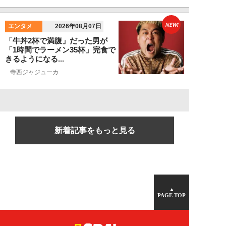
NEW!
エンタメ
2026年08月07日
「牛丼2杯で満腹」だった男が
「1時間でラーメン35杯」完食で
きるようになる...
寺西ジャジューカ
新着記事をもっと見る
▲
PAGE TOP