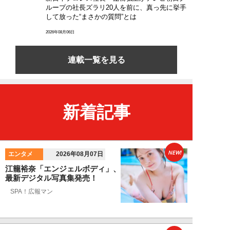
ループの社長ズラリ20人を前に、真っ先に挙手
して放った“まさかの質問”とは
2026年08月06日
連載一覧を見る
新着記事
NEW!
エンタメ
2026年08月07日
江籠裕奈「エンジェルボディ」、
最新デジタル写真集発売！
SPA！広報マン