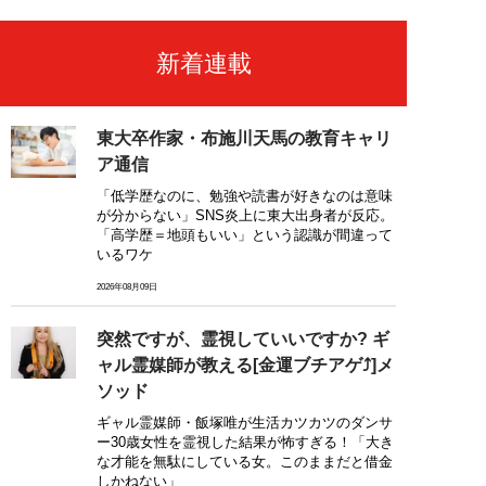
新着連載
東大卒作家・布施川天馬の教育キャリ
ア通信
「低学歴なのに、勉強や読書が好きなのは意味
が分からない」SNS炎上に東大出身者が反応。
「高学歴＝地頭もいい」という認識が間違って
いるワケ
2026年08月09日
突然ですが、霊視していいですか? ギ
ャル霊媒師が教える[金運ブチアゲ⤴]メ
ソッド
ギャル霊媒師・飯塚唯が生活カツカツのダンサ
ー30歳女性を霊視した結果が怖すぎる！「大き
な才能を無駄にしている女。このままだと借金
しかねない」