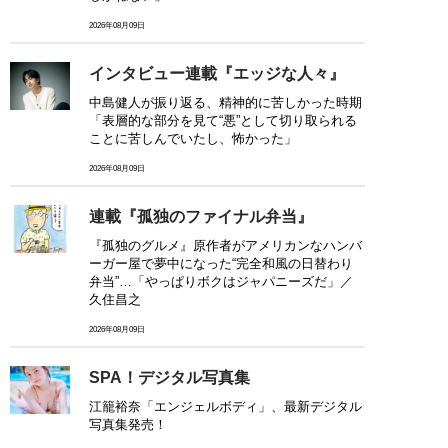
2026年08月09日
インタビュー連載『エッジな人々』
中島健人が振り返る、精神的に苦しかった時期
「表層的な部分を見て“悪”として切り取られる
ことに苦しんでいたし、怖かった」
2026年08月09日
連載『孤独のファイナル弁当』
『孤独のグルメ』原作者がアメリカンなハンバ
ーガー屋で夢中になった“完全和風の日替わり
弁当”…「やっぱりボクはジャパニーズだ」／
久住昌之
2026年08月09日
SPA！デジタル写真集
江籠裕奈「エンジェルボディ」、最新デジタル
写真集発売！