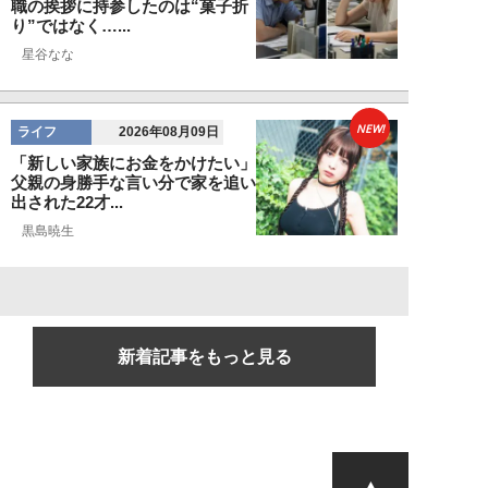
職の挨拶に持参したのは“菓子折
り”ではなく…...
星谷なな
NEW!
ライフ
2026年08月09日
「新しい家族にお金をかけたい」
父親の身勝手な言い分で家を追い
出された22才...
黒島暁生
新着記事をもっと見る
▲