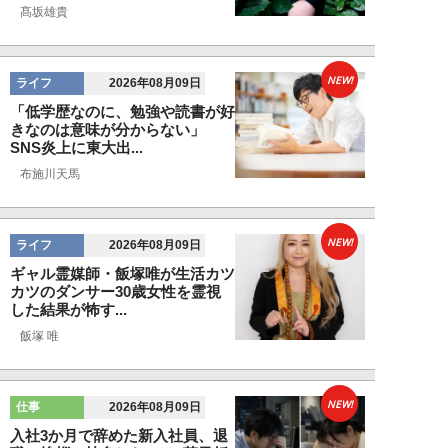
髙坂雄貴
NEW!
ライフ
2026年08月09日
「低学歴なのに、勉強や読書が好
きなのは意味が分からない」
SNS炎上に東大出...
布施川天馬
NEW!
ライフ
2026年08月09日
ギャル霊媒師・飯塚唯が生活カツ
カツのダンサー30歳女性を霊視
した結果が怖す...
飯塚 唯
NEW!
仕事
2026年08月09日
入社3か月で辞めた新入社員、退