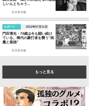
しいんとちゃう...
松永多佳倫
スポーツ
2022年07月11日
門田博光・74歳は今も闘い続け
ている。稀代の豪打者を襲う“病
魔と孤独”
松永多佳倫
もっと見る