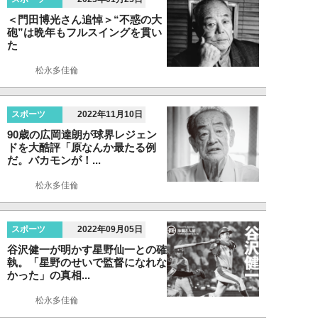
＜門田博光さん追悼＞“不惑の大
砲”は晩年もフルスイングを貫い
た
松永多佳倫
スポーツ
2022年11月10日
90歳の広岡達朗が球界レジェン
ドを大酷評「原なんか最たる例
だ。バカモンが！...
松永多佳倫
スポーツ
2022年09月05日
谷沢健一が明かす星野仙一との確
執。「星野のせいで監督になれな
かった」の真相...
松永多佳倫