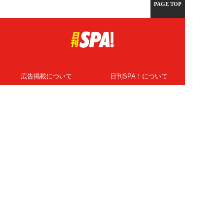
PAGE TOP
広告掲載について
日刊SPA！について
ニュース提供先
PR記事一覧
ライター・執筆者募集
プライバシーポリシー
Cookie使用について
著作権について
運営会社
記事使用について
お問い合わせ
よくある質問
扶桑社Webメディア