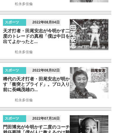
松永多佳倫
スポーツ
2022年08月04日
天才打者・田尾安志が今明かす二
度のトレードの真相「僕は中日を
出てよかったと...
松永多佳倫
スポーツ
2022年08月02日
稀代の天才打者・田尾安志が明か
す「衝突とプライド」。プロ入り
前に長嶋茂雄の...
松永多佳倫
スポーツ
2022年07月16日
門田博光が今明かす二度のコーチ
就任要請「僕が人に教えるのは難