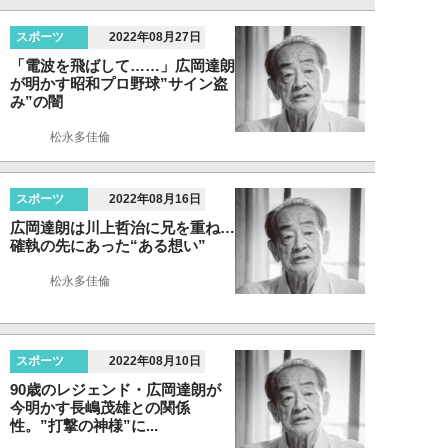
スポーツ
2022年08月27日
「電波を飛ばして……」広岡達朗
が明かす昭和プロ野球”サイン盗
み”の闇
松永多佳倫
スポーツ
2022年08月16日
広岡達朗は川上哲治に兄を重ね…
確執の先にあった“ある想い”
松永多佳倫
スポーツ
2022年08月10日
90歳のレジェンド・広岡達朗が
今明かす長嶋茂雄との関係
性。”打撃の神様”に...