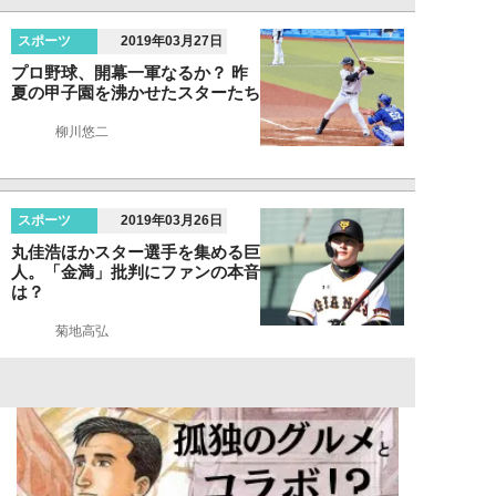
スポーツ
2019年03月27日
プロ野球、開幕一軍なるか？ 昨
夏の甲子園を沸かせたスターたち
柳川悠二
スポーツ
2019年03月26日
丸佳浩ほかスター選手を集める巨
人。「金満」批判にファンの本音
は？
菊地高弘