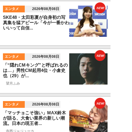
NEW!
エンタメ
2026年08月08日
SKE48・太田彩夏が自身初の写
真集を猛アピール「今が一番かわ
いいって自信...
NEW!
エンタメ
2026年08月08日
「“隠れCMキング”と呼ばれるの
は…」男性CM起用4位・小倉史
也（29）が...
望月ふみ
NEW!
エンタメ
2026年08月08日
「マッチョこそ強い」MAX鈴木
が語る、大食い業界の新しい潮
流。日本の現王者...
寺西ジャジューカ