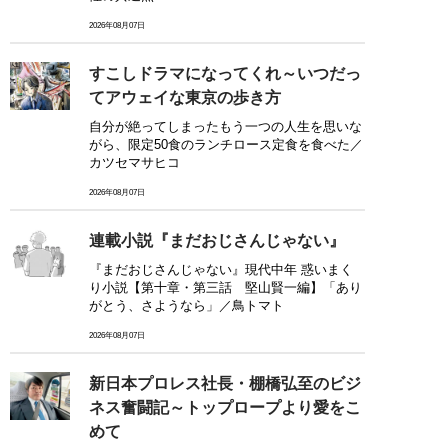
2026年08月07日
すこしドラマになってくれ～いつだっ
てアウェイな東京の歩き方
自分が絶ってしまったもう一つの人生を思いな
がら、限定50食のランチロース定食を食べた／
カツセマサヒコ
2026年08月07日
連載小説『まだおじさんじゃない』
『まだおじさんじゃない』現代中年 惑いまく
り小説【第十章・第三話 堅山賢一編】「あり
がとう、さようなら」／鳥トマト
2026年08月07日
新日本プロレス社長・棚橋弘至のビジ
ネス奮闘記～トップロープより愛をこ
めて