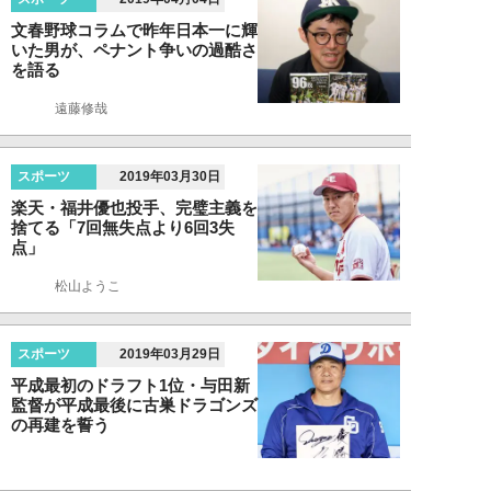
文春野球コラムで昨年日本一に輝
いた男が、ペナント争いの過酷さ
を語る
遠藤修哉
スポーツ
2019年03月30日
楽天・福井優也投手、完璧主義を
捨てる「7回無失点より6回3失
点」
松山ようこ
スポーツ
2019年03月29日
平成最初のドラフト1位・与田新
監督が平成最後に古巣ドラゴンズ
の再建を誓う