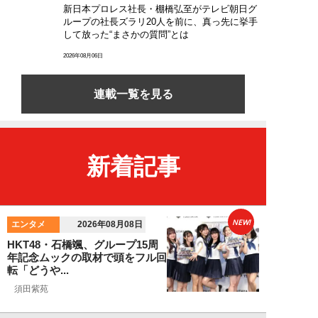
新日本プロレス社長・棚橋弘至がテレビ朝日グ
ループの社長ズラリ20人を前に、真っ先に挙手
して放った“まさかの質問”とは
2026年08月06日
連載一覧を見る
新着記事
NEW!
エンタメ
2026年08月08日
HKT48・石橋颯、グループ15周
年記念ムックの取材で頭をフル回
転「どうや...
須田紫苑