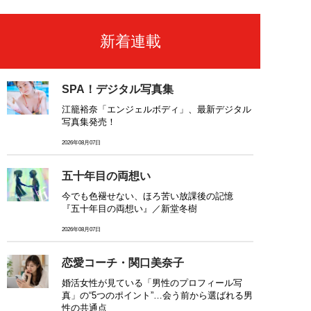
新着連載
SPA！デジタル写真集
江籠裕奈「エンジェルボディ」、最新デジタル
写真集発売！
2026年08月07日
五十年目の両想い
今でも色褪せない、ほろ苦い放課後の記憶
『五十年目の両想い』／新堂冬樹
2026年08月07日
恋愛コーチ・関口美奈子
婚活女性が見ている「男性のプロフィール写
真」の“5つのポイント”…会う前から選ばれる男
性の共通点