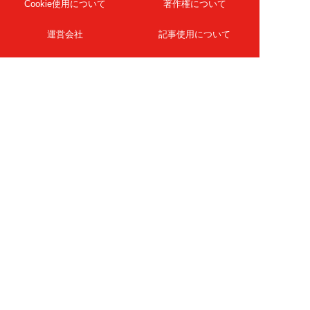
Cookie使用について
著作権について
運営会社
記事使用について
お問い合わせ
よくある質問
扶桑社Webメディア
女子SPA！
天然生活
ESSE ONLINE
日刊Sumai
孤独のグルメ
MAMOR-WEB
マンガSPA!