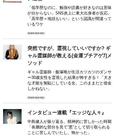
「低学歴なのに、勉強や読書が好きなのは意味
が分からない」SNS炎上に東大出身者が反応。
「高学歴＝地頭もいい」という認識が間違って
いるワケ
2026年08月09日
突然ですが、霊視していいですか? ギ
ャル霊媒師が教える[金運ブチアゲ⤴]メ
ソッド
ギャル霊媒師・飯塚唯が生活カツカツのダンサ
ー30歳女性を霊視した結果が怖すぎる！「大き
な才能を無駄にしている女。このままだと借金
しかねない」
2026年08月09日
インタビュー連載『エッジな人々』
中島健人が振り返る、精神的に苦しかった時期
「表層的な部分を見て“悪”として切り取られる
ことに苦しんでいたし、怖かった」