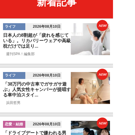
新着記事
NEW!
ライフ
2026年08月10日
日本人の8割超が「疲れを感じて
いる」。リカバリーウェアや高級
枕だけでは足り...
週刊SPA！編集部
NEW!
ライフ
2026年08月10日
「38万円の中古車でガサガサ遊
ぶ」人気女性キャンパーが提唱す
る車中泊スタイ...
浜田哲男
NEW!
恋愛・結婚
2026年08月10日
「ドライブデートで嫌われる男