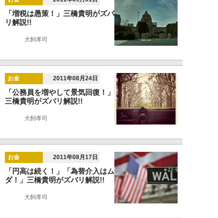
「増税は愚策！」三橋貴明がズバ
リ解説!!
犬飼孝司
お金
2011年08月24日
「公務員を増やして景気回復！」
三橋貴明がズバリ解説!!
犬飼孝司
お金
2011年08月17日
「円高は続く！」「為替介入はム
ダ！」三橋貴明がズバリ解説!!
犬飼孝司