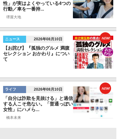
性」が実はよくやっている4つの
行動／車を一番持...
堺屋大地
NEW!
ニュース
2026年08月10日
【お詫び】『孤独のグルメ 満腹
セレクション おかわり』につい
て
NEW!
ライフ
2026年08月10日
「自分は詐欺を見抜ける」と過信
する人こそ危ない。「普通っぽい
女性」にハメら...
橋本未来