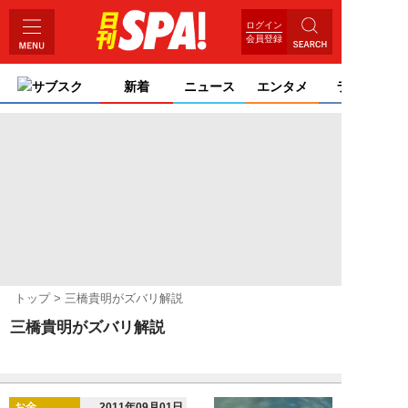
ログイン
会員登録
サブスク
新着
ニュース
エンタメ
ライフ
トップ
三橋貴明がズバリ解説
三橋貴明がズバリ解説
お金
2011年09月01日