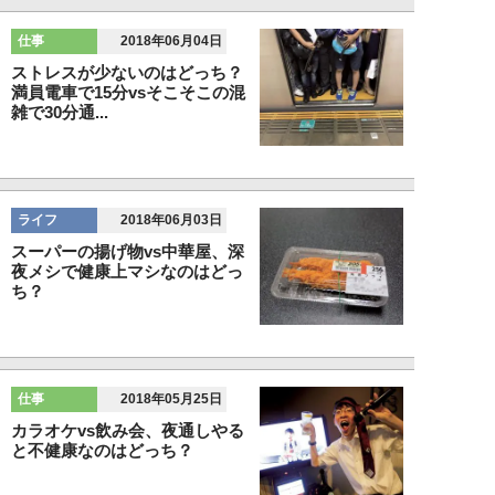
仕事
2018年06月04日
ストレスが少ないのはどっち？
満員電車で15分vsそこそこの混
雑で30分通...
ライフ
2018年06月03日
スーパーの揚げ物vs中華屋、深
夜メシで健康上マシなのはどっ
ち？
仕事
2018年05月25日
カラオケvs飲み会、夜通しやる
と不健康なのはどっち？