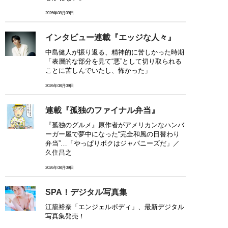
2026年08月09日
インタビュー連載『エッジな人々』
中島健人が振り返る、精神的に苦しかった時期
「表層的な部分を見て“悪”として切り取られる
ことに苦しんでいたし、怖かった」
2026年08月09日
連載『孤独のファイナル弁当』
『孤独のグルメ』原作者がアメリカンなハンバ
ーガー屋で夢中になった“完全和風の日替わり
弁当”…「やっぱりボクはジャパニーズだ」／
久住昌之
2026年08月09日
SPA！デジタル写真集
江籠裕奈「エンジェルボディ」、最新デジタル
写真集発売！