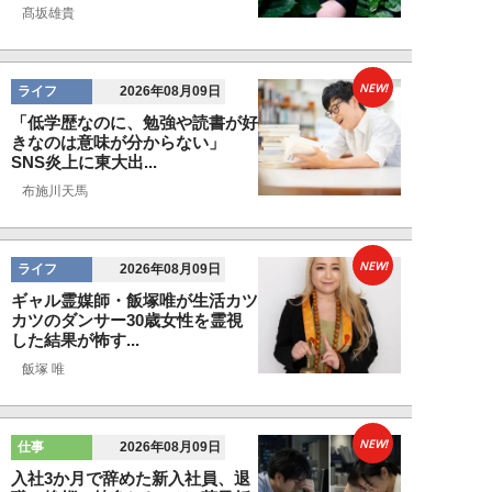
髙坂雄貴
NEW!
ライフ
2026年08月09日
「低学歴なのに、勉強や読書が好
きなのは意味が分からない」
SNS炎上に東大出...
布施川天馬
NEW!
ライフ
2026年08月09日
ギャル霊媒師・飯塚唯が生活カツ
カツのダンサー30歳女性を霊視
した結果が怖す...
飯塚 唯
NEW!
仕事
2026年08月09日
入社3か月で辞めた新入社員、退