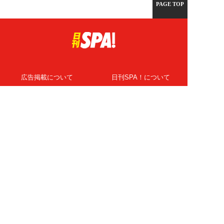
PAGE TOP
広告掲載について
日刊SPA！について
ニュース提供先
PR記事一覧
ライター・執筆者募集
プライバシーポリシー
Cookie使用について
著作権について
運営会社
記事使用について
お問い合わせ
よくある質問
扶桑社Webメディア