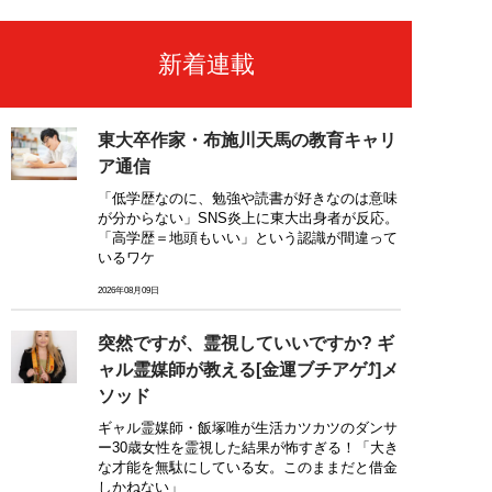
新着連載
東大卒作家・布施川天馬の教育キャリ
ア通信
「低学歴なのに、勉強や読書が好きなのは意味
が分からない」SNS炎上に東大出身者が反応。
「高学歴＝地頭もいい」という認識が間違って
いるワケ
2026年08月09日
突然ですが、霊視していいですか? ギ
ャル霊媒師が教える[金運ブチアゲ⤴]メ
ソッド
ギャル霊媒師・飯塚唯が生活カツカツのダンサ
ー30歳女性を霊視した結果が怖すぎる！「大き
な才能を無駄にしている女。このままだと借金
しかねない」