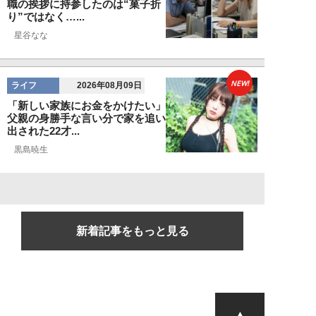
職の挨拶に持参したのは“菓子折
り”ではなく…...
星谷なな
NEW!
ライフ
2026年08月09日
「新しい家族にお金をかけたい」
父親の身勝手な言い分で家を追い
出された22才...
黒島暁生
新着記事をもっと見る
▲