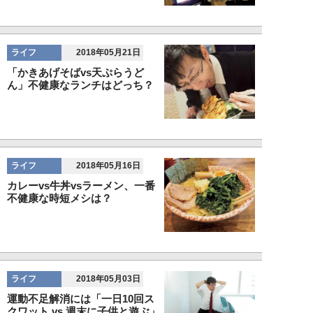
ライフ
2018年05月21日
「かきあげそばvs天ぷらうど
ん」不健康なランチはどっち？
ライフ
2018年05月16日
カレーvs牛丼vsラーメン、一番
不健康な時短メシは？
ライフ
2018年05月03日
運動不足解消には「一日10回ス
クワット vs 週末に子供と遊ぶ」