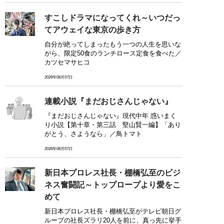
すこしドラマになってくれ～いつだっ
てアウェイな東京の歩き方
自分が絶ってしまったもう一つの人生を思いな
がら、限定50食のランチロース定食を食べた／
カツセマサヒコ
2026年08月07日
連載小説『まだおじさんじゃない』
『まだおじさんじゃない』現代中年 惑いまく
り小説【第十章・第三話 堅山賢一編】「あり
がとう、さようなら」／鳥トマト
2026年08月07日
新日本プロレス社長・棚橋弘至のビジ
ネス奮闘記～トップロープより愛をこ
めて
新日本プロレス社長・棚橋弘至がテレビ朝日グ
ループの社長ズラリ20人を前に、真っ先に挙手