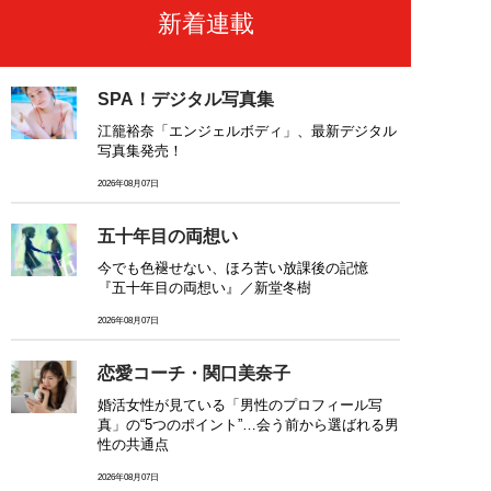
新着連載
SPA！デジタル写真集
江籠裕奈「エンジェルボディ」、最新デジタル
写真集発売！
2026年08月07日
五十年目の両想い
今でも色褪せない、ほろ苦い放課後の記憶
『五十年目の両想い』／新堂冬樹
2026年08月07日
恋愛コーチ・関口美奈子
婚活女性が見ている「男性のプロフィール写
真」の“5つのポイント”…会う前から選ばれる男
性の共通点
2026年08月07日