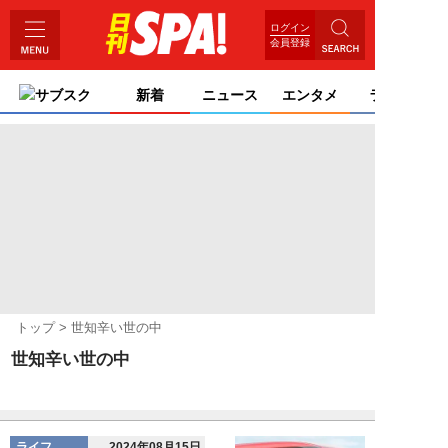
ログイン
会員登録
サブスク
新着
ニュース
エンタメ
ライフ
トップ
世知辛い世の中
世知辛い世の中
ライフ
2024年08月15日