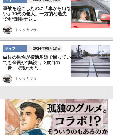
事故を起こしたのに「車から出な
い」70代の老人。一方的な過失
でも“謝罪ナシ...
トシタカマサ
ライフ
2024年08月13日
白杖の男性が横断歩道で困ってい
ても全員が“無視”。3度目の
「青」で現れた“...
トシタカマサ