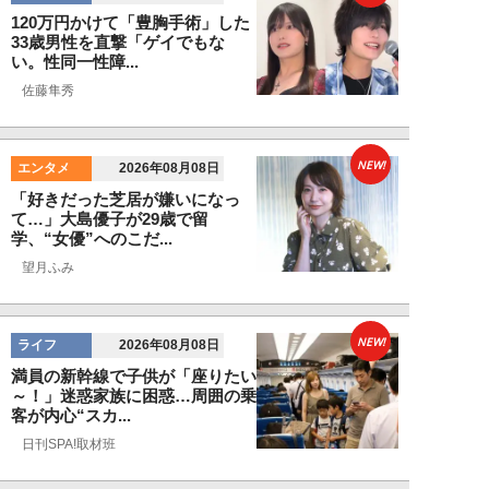
120万円かけて「豊胸手術」した
33歳男性を直撃「ゲイでもな
い。性同一性障...
佐藤隼秀
NEW!
エンタメ
2026年08月08日
「好きだった芝居が嫌いになっ
て…」大島優子が29歳で留
学、“女優”へのこだ...
望月ふみ
NEW!
ライフ
2026年08月08日
満員の新幹線で子供が「座りたい
～！」迷惑家族に困惑…周囲の乗
客が内心“スカ...
日刊SPA!取材班