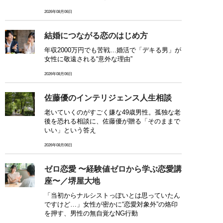
2026年08月06日
結婚につながる恋のはじめ方
年収2000万円でも苦戦…婚活で「デキる男」が
女性に敬遠される“意外な理由”
2026年08月06日
佐藤優のインテリジェンス人生相談
老いていくのがすごく嫌な49歳男性。孤独な老
後を恐れる相談に、佐藤優が贈る「そのままで
いい」という答え
2026年08月06日
ゼロ恋愛 〜経験値ゼロから学ぶ恋愛講
座〜／堺屋大地
「当初からナルシストっぽいとは思っていたん
ですけど…」女性が密かに“恋愛対象外”の烙印
を押す、男性の無自覚なNG行動