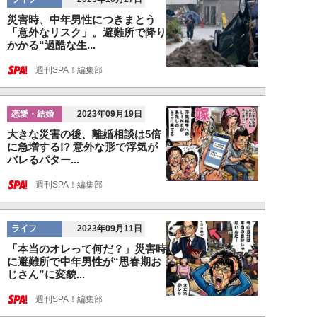
災害時、中年男性につきまとう
「意外なリスク」。避難所で降り
かかる“過酷な生...
週刊SPA！編集部
恋愛・結婚
2023年09月19日
大きな災害の後、離婚相談は5倍
に急増する!? 意外な形で浮気が
バレるパター...
週刊SPA！編集部
ライフ
2023年09月11日
「本当のオレって何だ？」災害時
に避難所で中年男性が“思春期お
じさん”に変貌...
週刊SPA！編集部