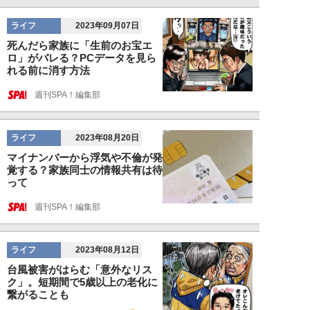
ライフ
2023年09月07日
死んだら家族に「生前のお宝エ
ロ」がバレる？PCデータを見ら
れる前に消す方法
週刊SPA！編集部
ライフ
2023年08月20日
マイナンバーから浮気や不倫が発
覚する？家族同士の情報共有は待
って
週刊SPA！編集部
ライフ
2023年08月12日
台風被害がはらむ「意外なリス
ク」。短期間で5歳以上の老化に
繋がることも