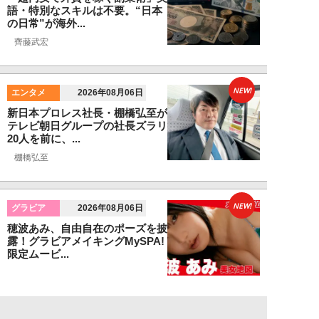
語・特別なスキルは不要。“日本
の日常”が海外...
齊藤武宏
NEW!
エンタメ
2026年08月06日
新日本プロレス社長・棚橋弘至が
テレビ朝日グループの社長ズラリ
20人を前に、...
棚橋弘至
NEW!
グラビア
2026年08月06日
穂波あみ、自由自在のポーズを披
露！グラビアメイキングMySPA!
限定ムービ...