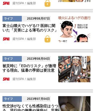
週刊SPA！編集部
ライフ
2023年08月07日
富士山噴火でハゲる!? 医師に聞
いた「災害による薄毛のリスク」
週刊SPA！編集部
ライフ
2023年08月04日
被災時に「EDのリスク」が激増
する理由。猛暑の季節は要注意
週刊SPA！編集部
ライフ
2023年07月04日
性交渉がなくても性感染症はうつ
る…流行中の梅毒や淋病が、災害