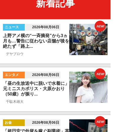
新着記事
NEW!
ニュース
2026年08月06日
上野アメ横の“一斉摘発”から3ヵ
月も…警告に従わない店舗が後を
絶たず「路上...
デヤブロウ
NEW!
エンタメ
2026年08月06日
「昼の生放送中に脱いで水着に」
元ミニスカポリス・大原かおり
（50歳）が振り...
千駄木雄大
NEW!
お金
2026年08月06日
「超円安で外貨を稼ぐ副業術」英