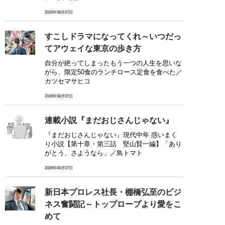
2026年08月07日
すこしドラマになってくれ～いつだっ
てアウェイな東京の歩き方
自分が絶ってしまったもう一つの人生を思いな
がら、限定50食のランチロース定食を食べた／
カツセマサヒコ
2026年08月07日
連載小説『まだおじさんじゃない』
『まだおじさんじゃない』現代中年 惑いまく
り小説【第十章・第三話 堅山賢一編】「あり
がとう、さようなら」／鳥トマト
2026年08月07日
新日本プロレス社長・棚橋弘至のビジ
ネス奮闘記～トップロープより愛をこ
めて