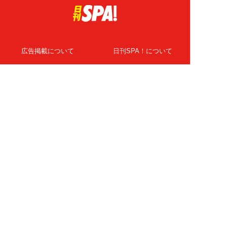
広告掲載について
日刊SPA！について
ニュース提供先
PR記事一覧
ライター・執筆者募集
プライバシーポリシー
Cookie使用について
著作権について
運営会社
記事使用について
お問い合わせ
よくある質問
扶桑社Webメディア
女子SPA！