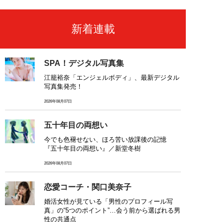
新着連載
SPA！デジタル写真集
江籠裕奈「エンジェルボディ」、最新デジタル
写真集発売！
2026年08月07日
五十年目の両想い
今でも色褪せない、ほろ苦い放課後の記憶
『五十年目の両想い』／新堂冬樹
2026年08月07日
恋愛コーチ・関口美奈子
婚活女性が見ている「男性のプロフィール写
真」の“5つのポイント”…会う前から選ばれる男
性の共通点