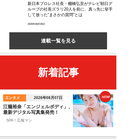
新日本プロレス社長・棚橋弘至がテレビ朝日グ
ループの社長ズラリ20人を前に、真っ先に挙手
して放った“まさかの質問”とは
2026年08月06日
連載一覧を見る
新着記事
NEW!
エンタメ
2026年08月07日
江籠裕奈「エンジェルボディ」、
最新デジタル写真集発売！
SPA！広報マン