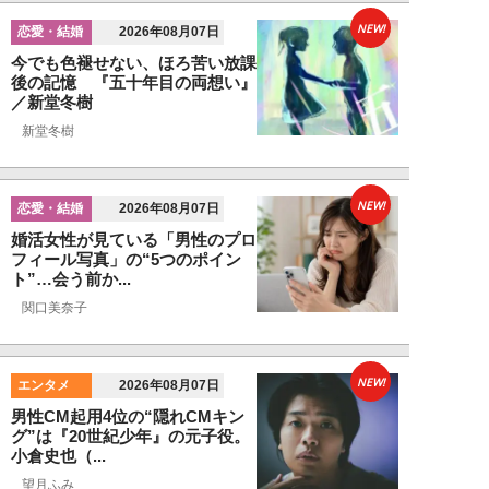
NEW!
恋愛・結婚
2026年08月07日
今でも色褪せない、ほろ苦い放課
後の記憶 『五十年目の両想い』
／新堂冬樹
新堂冬樹
NEW!
恋愛・結婚
2026年08月07日
婚活女性が見ている「男性のプロ
フィール写真」の“5つのポイン
ト”…会う前か...
関口美奈子
NEW!
エンタメ
2026年08月07日
男性CM起用4位の“隠れCMキン
グ”は『20世紀少年』の元子役。
小倉史也（...
望月ふみ