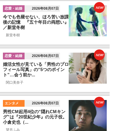
NEW!
恋愛・結婚
2026年08月07日
今でも色褪せない、ほろ苦い放課
後の記憶 『五十年目の両想い』
／新堂冬樹
新堂冬樹
NEW!
恋愛・結婚
2026年08月07日
婚活女性が見ている「男性のプロ
フィール写真」の“5つのポイン
ト”…会う前か...
関口美奈子
NEW!
エンタメ
2026年08月07日
男性CM起用4位の“隠れCMキン
グ”は『20世紀少年』の元子役。
小倉史也（...
望月ふみ