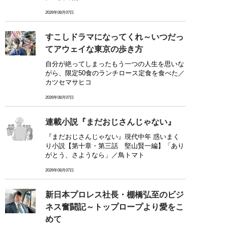
2026年08月07日
すこしドラマになってくれ～いつだっ
てアウェイな東京の歩き方
自分が絶ってしまったもう一つの人生を思いな
がら、限定50食のランチロース定食を食べた／
カツセマサヒコ
2026年08月07日
連載小説『まだおじさんじゃない』
『まだおじさんじゃない』現代中年 惑いまく
り小説【第十章・第三話 堅山賢一編】「あり
がとう、さようなら」／鳥トマト
2026年08月07日
新日本プロレス社長・棚橋弘至のビジ
ネス奮闘記～トップロープより愛をこ
めて