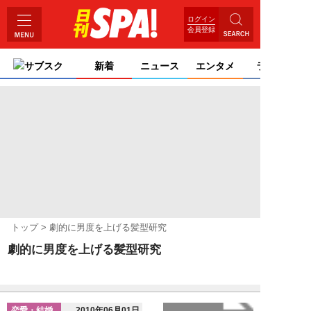
ログイン
会員登録
サブスク
新着
ニュース
エンタメ
ライフ
トップ
劇的に男度を上げる髪型研究
劇的に男度を上げる髪型研究
恋愛・結婚
2010年06月01日