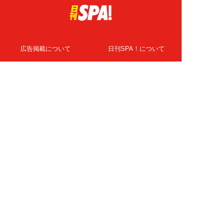
広告掲載について
日刊SPA！について
ニュース提供先
PR記事一覧
ライター・執筆者募集
プライバシーポリシー
Cookie使用について
著作権について
運営会社
記事使用について
お問い合わせ
よくある質問
扶桑社Webメディア
女子SPA！