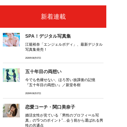
新着連載
SPA！デジタル写真集
江籠裕奈「エンジェルボディ」、最新デジタル
写真集発売！
2026年08月07日
五十年目の両想い
今でも色褪せない、ほろ苦い放課後の記憶
『五十年目の両想い』／新堂冬樹
2026年08月07日
恋愛コーチ・関口美奈子
婚活女性が見ている「男性のプロフィール写
真」の“5つのポイント”…会う前から選ばれる男
性の共通点