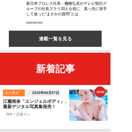
新日本プロレス社長・棚橋弘至がテレビ朝日グ
ループの社長ズラリ20人を前に、真っ先に挙手
して放った“まさかの質問”とは
2026年08月06日
連載一覧を見る
新着記事
NEW!
エンタメ
2026年08月07日
江籠裕奈「エンジェルボディ」、
最新デジタル写真集発売！
SPA！広報マン