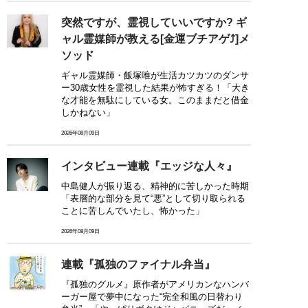
突然ですが、霊視していいですか? ギ
ャル霊媒師が教える[金運ブチアゲ⤴]メ
ソッド
ギャル霊媒師・飯塚唯が生活カツカツのダンサ
ー30歳女性を霊視した結果が怖すぎる！「大き
な才能を無駄にしている女。このままだと借金
しかねない」
2026年08月09日
インタビュー連載『エッジな人々』
中島健人が振り返る、精神的に苦しかった時期
「表層的な部分を見て“悪”として切り取られる
ことに苦しんでいたし、怖かった」
2026年08月09日
連載『孤独のファイナル弁当』
『孤独のグルメ』原作者がアメリカンなハンバ
ーガー屋で夢中になった“完全和風の日替わり