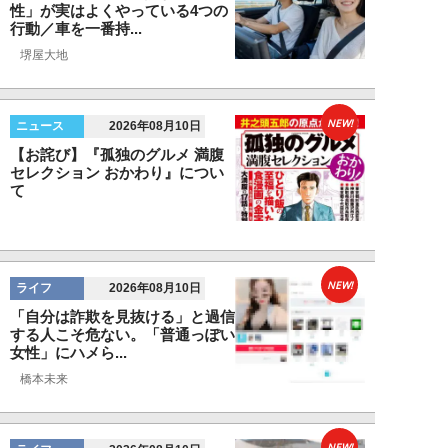
性」が実はよくやっている4つの
行動／車を一番持...
堺屋大地
NEW!
ニュース
2026年08月10日
【お詫び】『孤独のグルメ 満腹
セレクション おかわり』につい
て
NEW!
ライフ
2026年08月10日
「自分は詐欺を見抜ける」と過信
する人こそ危ない。「普通っぽい
女性」にハメら...
橋本未来
NEW!