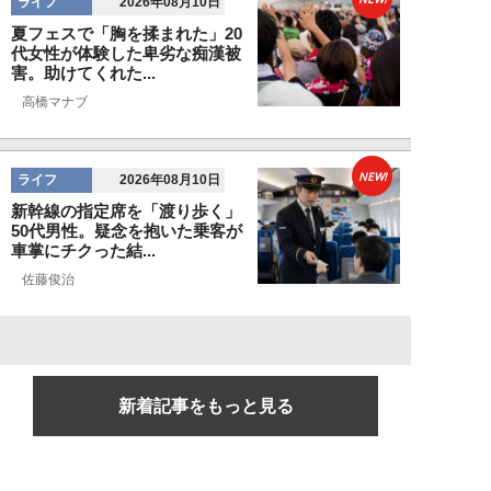
ライフ
2026年08月10日
夏フェスで「胸を揉まれた」20
代女性が体験した卑劣な痴漢被
害。助けてくれた...
高橋マナブ
NEW!
ライフ
2026年08月10日
新幹線の指定席を「渡り歩く」
50代男性。疑念を抱いた乗客が
車掌にチクった結...
佐藤俊治
新着記事をもっと見る