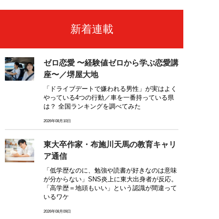
新着連載
ゼロ恋愛 〜経験値ゼロから学ぶ恋愛講
座〜／堺屋大地
「ドライブデートで嫌われる男性」が実はよく
やっている4つの行動／車を一番持っている県
は？ 全国ランキングを調べてみた
2026年08月10日
東大卒作家・布施川天馬の教育キャリ
ア通信
「低学歴なのに、勉強や読書が好きなのは意味
が分からない」SNS炎上に東大出身者が反応。
「高学歴＝地頭もいい」という認識が間違って
いるワケ
2026年08月09日