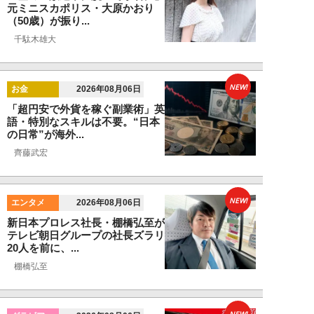
元ミニスカポリス・大原かおり
（50歳）が振り...
千駄木雄大
NEW!
お金
2026年08月06日
「超円安で外貨を稼ぐ副業術」英
語・特別なスキルは不要。“日本
の日常”が海外...
齊藤武宏
NEW!
エンタメ
2026年08月06日
新日本プロレス社長・棚橋弘至が
テレビ朝日グループの社長ズラリ
20人を前に、...
棚橋弘至
NEW!