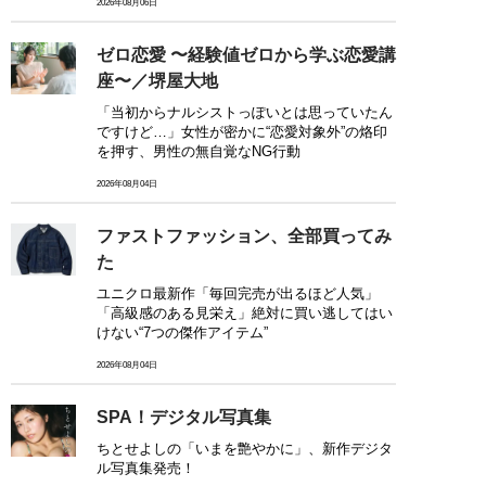
2026年08月06日
ゼロ恋愛 〜経験値ゼロから学ぶ恋愛講
座〜／堺屋大地
「当初からナルシストっぽいとは思っていたん
ですけど…」女性が密かに“恋愛対象外”の烙印
を押す、男性の無自覚なNG行動
2026年08月04日
ファストファッション、全部買ってみ
た
ユニクロ最新作「毎回完売が出るほど人気」
「高級感のある見栄え」絶対に買い逃してはい
けない“7つの傑作アイテム”
2026年08月04日
SPA！デジタル写真集
ちとせよしの「いまを艶やかに」、新作デジタ
ル写真集発売！