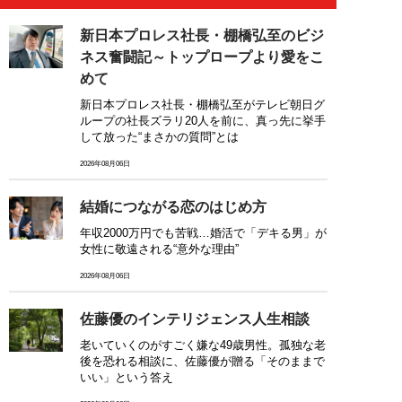
新日本プロレス社長・棚橋弘至のビジ
ネス奮闘記～トップロープより愛をこ
めて
新日本プロレス社長・棚橋弘至がテレビ朝日グ
ループの社長ズラリ20人を前に、真っ先に挙手
して放った“まさかの質問”とは
2026年08月06日
結婚につながる恋のはじめ方
年収2000万円でも苦戦…婚活で「デキる男」が
女性に敬遠される“意外な理由”
2026年08月06日
佐藤優のインテリジェンス人生相談
老いていくのがすごく嫌な49歳男性。孤独な老
後を恐れる相談に、佐藤優が贈る「そのままで
いい」という答え