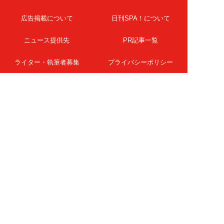
広告掲載について
日刊SPA！について
ニュース提供先
PR記事一覧
ライター・執筆者募集
プライバシーポリシー
Cookie使用について
著作権について
運営会社
記事使用について
お問い合わせ
よくある質問
扶桑社Webメディア
女子SPA！
天然生活
ESSE ONLINE