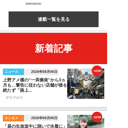
2026年08月03日
連載一覧を見る
新着記事
NEW!
ニュース
2026年08月06日
上野アメ横の“一斉摘発”から3ヵ
月も…警告に従わない店舗が後を
絶たず「路上...
デヤブロウ
NEW!
エンタメ
2026年08月06日
「昼の生放送中に脱いで水着に」