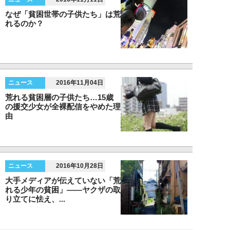
なぜ「貧困世帯の子供たち」は荒
れるのか？
ニュース
2016年11月04日
荒れる貧困層の子供たち…15歳
の援交少女が全裸配信をやめた理
由
ニュース
2016年10月28日
大手メディアが伝えていない「荒
れる少年の貧困」――ヤクザの取
り立てに怯え、...