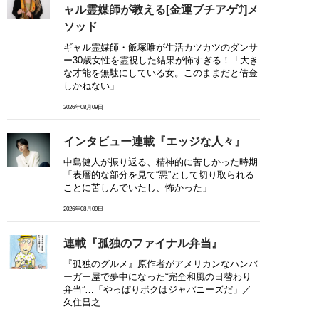
ャル霊媒師が教える[金運ブチアゲ⤴]メ
ソッド
ギャル霊媒師・飯塚唯が生活カツカツのダンサ
ー30歳女性を霊視した結果が怖すぎる！「大き
な才能を無駄にしている女。このままだと借金
しかねない」
2026年08月09日
インタビュー連載『エッジな人々』
中島健人が振り返る、精神的に苦しかった時期
「表層的な部分を見て“悪”として切り取られる
ことに苦しんでいたし、怖かった」
2026年08月09日
連載『孤独のファイナル弁当』
『孤独のグルメ』原作者がアメリカンなハンバ
ーガー屋で夢中になった“完全和風の日替わり
弁当”…「やっぱりボクはジャパニーズだ」／
久住昌之