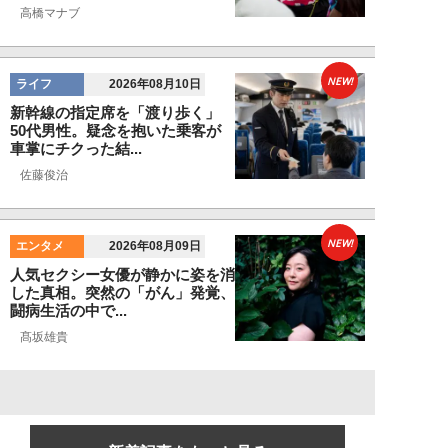
高橋マナブ
NEW!
ライフ
2026年08月10日
新幹線の指定席を「渡り歩く」
50代男性。疑念を抱いた乗客が
車掌にチクった結...
佐藤俊治
NEW!
エンタメ
2026年08月09日
人気セクシー女優が静かに姿を消
した真相。突然の「がん」発覚、
闘病生活の中で...
髙坂雄貴