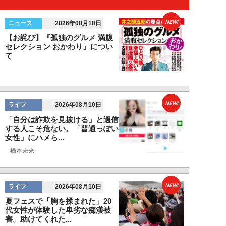
NEW!
ニュース
2026年08月10日
【お詫び】『孤独のグルメ 満腹
セレクション おかわり』につい
て
NEW!
ライフ
2026年08月10日
「自分は詐欺を見抜ける」と過信
する人こそ危ない。「普通っぽい
女性」にハメら...
橋本未来
NEW!
ライフ
2026年08月10日
夏フェスで「胸を揉まれた」20
代女性が体験した卑劣な痴漢被
害。助けてくれた...