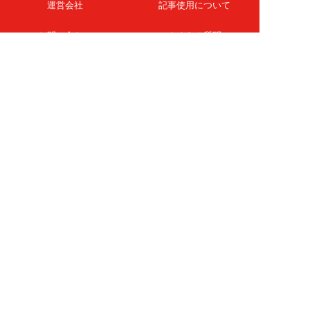
運営会社
記事使用について
お問い合わせ
よくある質問
扶桑社Webメディア
女子SPA！
天然生活
ESSE ONLINE
日刊Sumai
孤独のグルメ
MAMOR-WEB
マンガSPA!
Future Leaders Hub