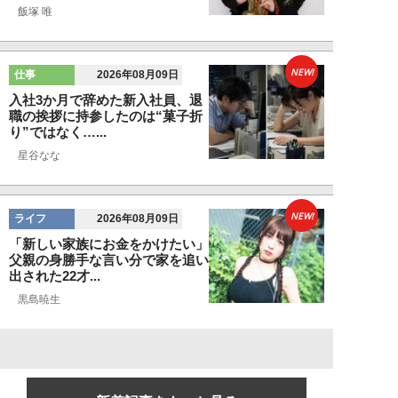
飯塚 唯
NEW!
仕事
2026年08月09日
入社3か月で辞めた新入社員、退
職の挨拶に持参したのは“菓子折
り”ではなく…...
星谷なな
NEW!
ライフ
2026年08月09日
「新しい家族にお金をかけたい」
父親の身勝手な言い分で家を追い
出された22才...
黒島暁生