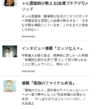
ャル霊媒師が教える[金運ブチアゲ⤴]メ
ソッド
ギャル霊媒師・飯塚唯が生活カツカツのダンサ
ー30歳女性を霊視した結果が怖すぎる！「大き
な才能を無駄にしている女。このままだと借金
しかねない」
2026年08月09日
インタビュー連載『エッジな人々』
中島健人が振り返る、精神的に苦しかった時期
「表層的な部分を見て“悪”として切り取られる
ことに苦しんでいたし、怖かった」
2026年08月09日
連載『孤独のファイナル弁当』
『孤独のグルメ』原作者がアメリカンなハンバ
ーガー屋で夢中になった“完全和風の日替わり
弁当”…「やっぱりボクはジャパニーズだ」／
久住昌之