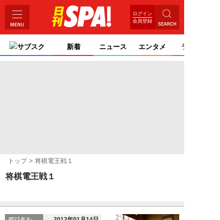
ログイン
会員登録
サブスク
新着
ニュース
エンタメ
ライフ
トップ
将棋電王戦１
将棋電王戦１
デジタル
2012年01月14日