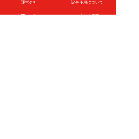
運営会社
記事使用について
お問い合わせ
よくある質問
扶桑社Webメディア
女子SPA！
天然生活
ESSE ONLINE
日刊Sumai
孤独のグルメ
MAMOR-WEB
マンガSPA!
Future Leaders Hub