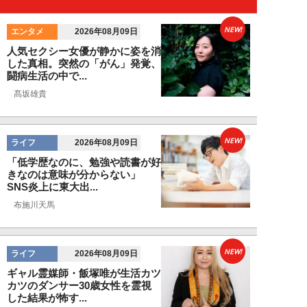
NEW!
エンタメ
2026年08月09日
人気セクシー女優が静かに姿を消
した真相。突然の「がん」発覚、
闘病生活の中で...
髙坂雄貴
NEW!
ライフ
2026年08月09日
「低学歴なのに、勉強や読書が好
きなのは意味が分からない」
SNS炎上に東大出...
布施川天馬
NEW!
ライフ
2026年08月09日
ギャル霊媒師・飯塚唯が生活カツ
カツのダンサー30歳女性を霊視
した結果が怖す...