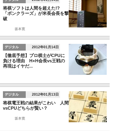
将棋ソフトは人間を超えた!?
「ボンクラーズ」が米長会長を撃
破
坂本寛
デジタル
2012年01月14日
【徹底予想】プロ棋士がCPUに
負ける理由 H×H会長vs王戦の
再現はイヤだ...
デジタル
2012年01月13日
将棋電王戦の結果がこわい 人間
vsCPUどちらが賢い？
坂本寛