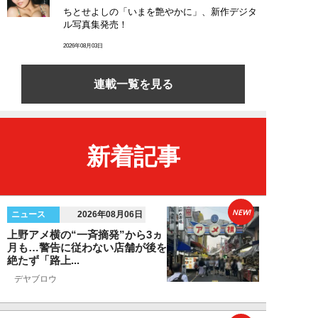
ちとせよしの「いまを艶やかに」、新作デジタ
ル写真集発売！
2026年08月03日
連載一覧を見る
新着記事
NEW!
ニュース
2026年08月06日
上野アメ横の“一斉摘発”から3ヵ
月も…警告に従わない店舗が後を
絶たず「路上...
デヤブロウ