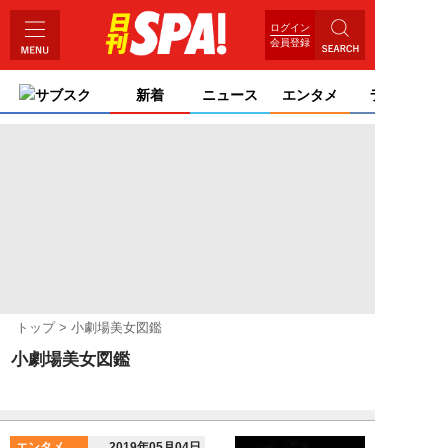
ログイン
会員登録
サブスク
新着
ニュース
エンタメ
ライフ
トップ
小劇場美女図鑑
小劇場美女図鑑
エンタメ
2019年05月04日