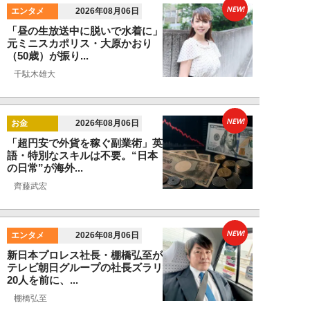
NEW!
エンタメ
2026年08月06日
「昼の生放送中に脱いで水着に」
元ミニスカポリス・大原かおり
（50歳）が振り...
千駄木雄大
NEW!
お金
2026年08月06日
「超円安で外貨を稼ぐ副業術」英
語・特別なスキルは不要。“日本
の日常”が海外...
齊藤武宏
NEW!
エンタメ
2026年08月06日
新日本プロレス社長・棚橋弘至が
テレビ朝日グループの社長ズラリ
20人を前に、...
棚橋弘至