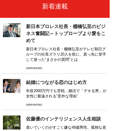
新着連載
新日本プロレス社長・棚橋弘至のビジ
ネス奮闘記～トップロープより愛をこ
めて
新日本プロレス社長・棚橋弘至がテレビ朝日グ
ループの社長ズラリ20人を前に、真っ先に挙手
して放った“まさかの質問”とは
2026年08月06日
結婚につながる恋のはじめ方
年収2000万円でも苦戦…婚活で「デキる男」が
女性に敬遠される“意外な理由”
2026年08月06日
佐藤優のインテリジェンス人生相談
老いていくのがすごく嫌な49歳男性。孤独な老