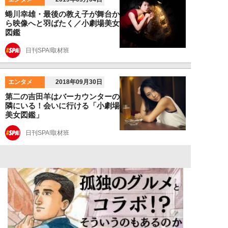
蜷川幸雄・最後の教え子が舞台か
ら映像へと羽ばたく／小劇場美女
図鑑
日刊SPA!取材班
エンタメ
2018年09月30日
第二の吉田羊はバーカウンターの
隣にいる！会いに行ける「小劇場
美女図鑑」
日刊SPA!取材班