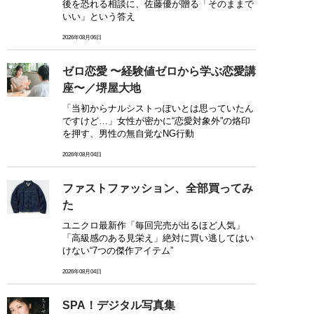
後を恐れる相談に、佐藤優が贈る「そのままで
いい」という答え
2026年08月06日
ゼロ恋愛 〜経験値ゼロから学ぶ恋愛講
座〜／堺屋大地
「当初からナルシストっぽいとは思っていたん
ですけど…」女性が密かに“恋愛対象外”の烙印
を押す、男性の無自覚なNG行動
2026年08月04日
ファストファッション、全部買ってみ
た
ユニクロ最新作「毎回完売が出るほど人気」
「高級感のある見栄え」絶対に買い逃してはい
けない“7つの傑作アイテム”
2026年08月04日
SPA！デジタル写真集