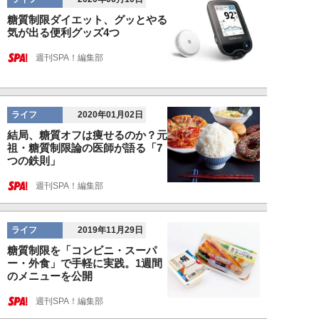
糖質制限ダイエット、グッとやる
気が出る便利グッズ4つ
週刊SPA！編集部
ライフ
2020年01月02日
結局、糖質オフは痩せるのか？元
祖・糖質制限論の医師が語る「7
つの鉄則」
週刊SPA！編集部
ライフ
2019年11月29日
糖質制限を「コンビニ・スーパ
ー・外食」で手軽に実践。1週間
のメニューを公開
週刊SPA！編集部