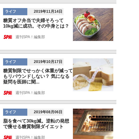
ライフ
2019年11月14日
糖質オフ弁当で夫婦そろって
10kg減に成功。その中身とは？
週刊SPA！編集部
ライフ
2019年10月17日
糖質制限でせっかく体重が減って
もリバウンドしない？ 気になる
疑問を医師に聞...
週刊SPA！編集部
ライフ
2019年08月06日
脂を食べて30kg減。逆転の発想
で痩せる糖質制限ダイエット
週刊SPA！編集部