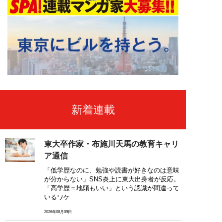
新着連載
東大卒作家・布施川天馬の教育キャリ
ア通信
「低学歴なのに、勉強や読書が好きなのは意味
が分からない」SNS炎上に東大出身者が反応。
「高学歴＝地頭もいい」という認識が間違って
いるワケ
2026年08月09日