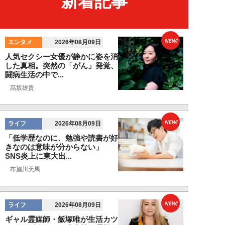
新着記事
NEW!
エンタメ
2026年08月09日
人気セクシー女優が静かに姿を消
した真相。突然の「がん」発覚、
闘病生活の中で...
髙坂雄貴
NEW!
ライフ
2026年08月09日
「低学歴なのに、勉強や読書が好
きなのは意味が分からない」
SNS炎上に東大出...
布施川天馬
NEW!
ライフ
2026年08月09日
ギャル霊媒師・飯塚唯が生活カツ