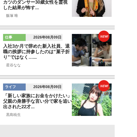
カツのダンサー30歳女性を霊視
した結果が怖す...
飯塚 唯
NEW!
仕事
2026年08月09日
入社3か月で辞めた新入社員、退
職の挨拶に持参したのは“菓子折
り”ではなく…...
星谷なな
NEW!
ライフ
2026年08月09日
「新しい家族にお金をかけたい」
父親の身勝手な言い分で家を追い
出された22才...
黒島暁生