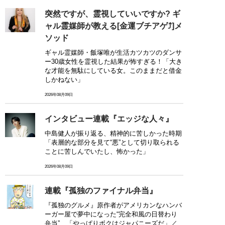
突然ですが、霊視していいですか? ギ
ャル霊媒師が教える[金運ブチアゲ⤴]メ
ソッド
ギャル霊媒師・飯塚唯が生活カツカツのダンサ
ー30歳女性を霊視した結果が怖すぎる！「大き
な才能を無駄にしている女。このままだと借金
しかねない」
2026年08月09日
インタビュー連載『エッジな人々』
中島健人が振り返る、精神的に苦しかった時期
「表層的な部分を見て“悪”として切り取られる
ことに苦しんでいたし、怖かった」
2026年08月09日
連載『孤独のファイナル弁当』
『孤独のグルメ』原作者がアメリカンなハンバ
ーガー屋で夢中になった“完全和風の日替わり
弁当”…「やっぱりボクはジャパニーズだ」／