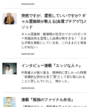
2026年08月09日
突然ですが、霊視していいですか? ギ
ャル霊媒師が教える[金運ブチアゲ⤴]メ
ソッド
ギャル霊媒師・飯塚唯が生活カツカツのダンサ
ー30歳女性を霊視した結果が怖すぎる！「大き
な才能を無駄にしている女。このままだと借金
しかねない」
2026年08月09日
インタビュー連載『エッジな人々』
中島健人が振り返る、精神的に苦しかった時期
「表層的な部分を見て“悪”として切り取られる
ことに苦しんでいたし、怖かった」
2026年08月09日
連載『孤独のファイナル弁当』
『孤独のグルメ』原作者がアメリカンなハンバ