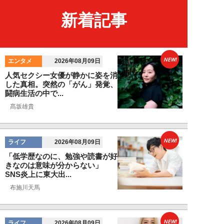
新着記事
NEW!
エンタメ
2026年08月09日
人気セクシー女優が静かに姿を消
した真相。突然の「がん」発覚、
闘病生活の中で...
髙坂雄貴
NEW!
ライフ
2026年08月09日
「低学歴なのに、勉強や読書が好
きなのは意味が分からない」
SNS炎上に東大出...
布施川天馬
NEW!
ライフ
2026年08月09日