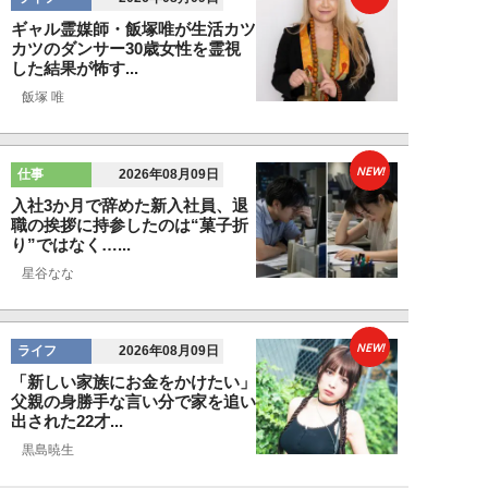
ギャル霊媒師・飯塚唯が生活カツ
カツのダンサー30歳女性を霊視
した結果が怖す...
飯塚 唯
NEW!
仕事
2026年08月09日
入社3か月で辞めた新入社員、退
職の挨拶に持参したのは“菓子折
り”ではなく…...
星谷なな
NEW!
ライフ
2026年08月09日
「新しい家族にお金をかけたい」
父親の身勝手な言い分で家を追い
出された22才...
黒島暁生