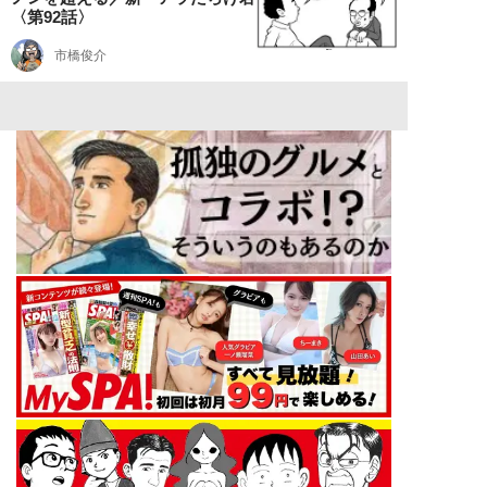
〈第92話〉
市橋俊介