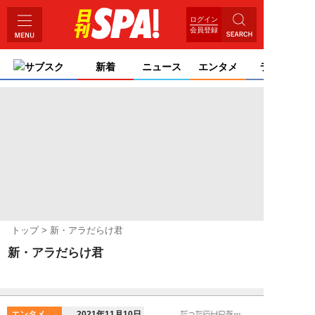
ログイン
会員登録
サブスク
新着
ニュース
エンタメ
ライフ
トップ
新・アラだらけ君
新・アラだらけ君
エンタメ
2021年11月10日