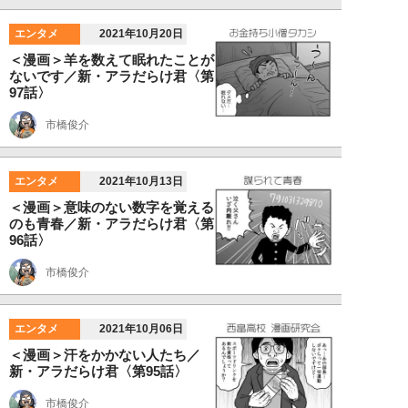
エンタメ
2021年10月20日
＜漫画＞羊を数えて眠れたことが
ないです／新・アラだらけ君〈第
97話〉
市橋俊介
エンタメ
2021年10月13日
＜漫画＞意味のない数字を覚える
のも青春／新・アラだらけ君〈第
96話〉
市橋俊介
エンタメ
2021年10月06日
＜漫画＞汗をかかない人たち／
新・アラだらけ君〈第95話〉
市橋俊介