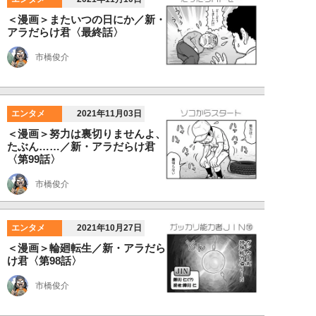
＜漫画＞またいつの日にか／新・
アラだらけ君〈最終話〉
市橋俊介
エンタメ
2021年11月03日
＜漫画＞努力は裏切りませんよ、
たぶん……／新・アラだらけ君
〈第99話〉
市橋俊介
エンタメ
2021年10月27日
＜漫画＞輪廻転生／新・アラだら
け君〈第98話〉
市橋俊介