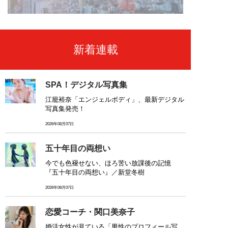
新着連載
SPA！デジタル写真集
江籠裕奈「エンジェルボディ」、最新デジタル
写真集発売！
2026年08月07日
五十年目の両想い
今でも色褪せない、ほろ苦い放課後の記憶
『五十年目の両想い』／新堂冬樹
2026年08月07日
恋愛コーチ・関口美奈子
婚活女性が見ている「男性のプロフィール写