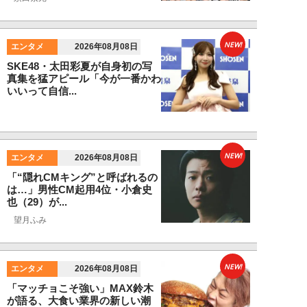
NEW!
エンタメ
2026年08月08日
SKE48・太田彩夏が自身初の写
真集を猛アピール「今が一番かわ
いいって自信...
NEW!
エンタメ
2026年08月08日
「“隠れCMキング”と呼ばれるの
は…」男性CM起用4位・小倉史
也（29）が...
望月ふみ
NEW!
エンタメ
2026年08月08日
「マッチョこそ強い」MAX鈴木
が語る、大食い業界の新しい潮