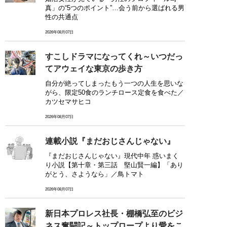
真」の“5つのポイント”…会う前から選ばれる男
性の共通点
2026年08月07日
すこしドラマになってくれ～いつだっ
てアウェイな東京の歩き方
自分が絶ってしまったもう一つの人生を思いな
がら、限定50食のランチロース定食を食べた／
カツセマサヒコ
2026年08月07日
連載小説『まだおじさんじゃない』
『まだおじさんじゃない』現代中年 惑いまく
り小説【第十章・第三話 堅山賢一編】「あり
がとう、さようなら」／鳥トマト
2026年08月07日
新日本プロレス社長・棚橋弘至のビジ
ネス奮闘記～トップロープより愛をこ