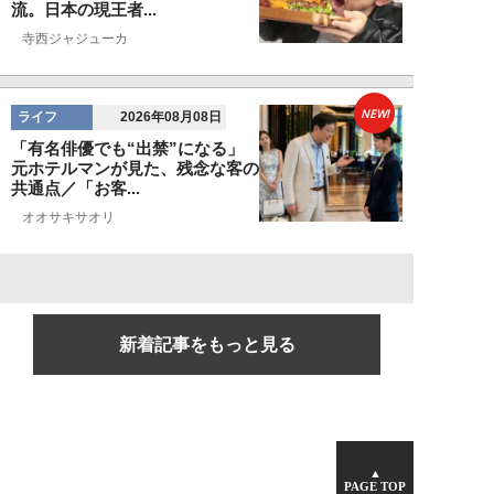
流。日本の現王者...
寺西ジャジューカ
NEW!
ライフ
2026年08月08日
「有名俳優でも“出禁”になる」
元ホテルマンが見た、残念な客の
共通点／「お客...
オオサキサオリ
新着記事をもっと見る
▲
PAGE TOP