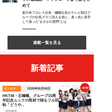
めて
新日本プロレス社長・棚橋弘至がテレビ朝日グ
ループの社長ズラリ20人を前に、真っ先に挙手
して放った“まさかの質問”とは
2026年08月06日
連載一覧を見る
新着記事
NEW!
エンタメ
2026年08月08日
HKT48・石橋颯、グループ15周
年記念ムックの取材で頭をフル回
転「どうや...
須田紫苑