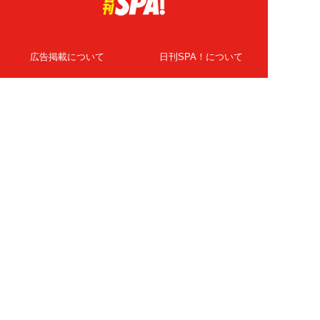
広告掲載について
日刊SPA！について
ニュース提供先
PR記事一覧
ライター・執筆者募集
プライバシーポリシー
Cookie使用について
著作権について
運営会社
記事使用について
お問い合わせ
よくある質問
扶桑社Webメディア
女子SPA！