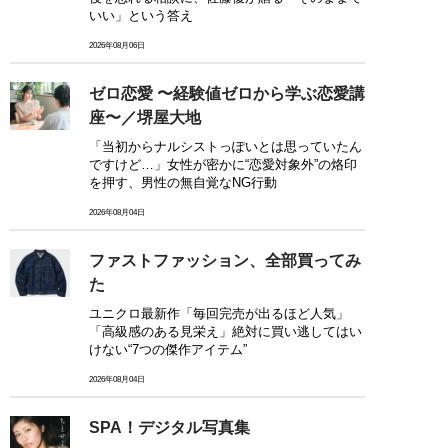
いい」という答え
2026年08月06日
ゼロ恋愛 〜経験値ゼロから学ぶ恋愛講
座〜／堺屋大地
「当初からナルシストっぽいとは思っていたん
ですけど…」女性が密かに“恋愛対象外”の烙印
を押す、男性の無自覚なNG行動
2026年08月04日
ファストファッション、全部買ってみ
た
ユニクロ最新作「毎回完売が出るほど人気」
「高級感のある見栄え」絶対に買い逃してはい
けない“7つの傑作アイテム”
2026年08月04日
SPA！デジタル写真集