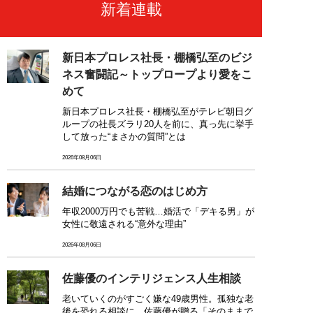
新着連載
新日本プロレス社長・棚橋弘至のビジ
ネス奮闘記～トップロープより愛をこ
めて
新日本プロレス社長・棚橋弘至がテレビ朝日グ
ループの社長ズラリ20人を前に、真っ先に挙手
して放った“まさかの質問”とは
2026年08月06日
結婚につながる恋のはじめ方
年収2000万円でも苦戦…婚活で「デキる男」が
女性に敬遠される“意外な理由”
2026年08月06日
佐藤優のインテリジェンス人生相談
老いていくのがすごく嫌な49歳男性。孤独な老
後を恐れる相談に、佐藤優が贈る「そのままで