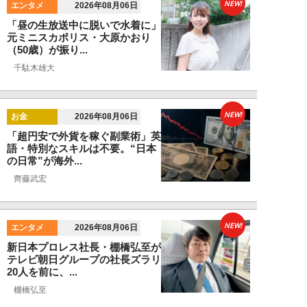
NEW!
エンタメ
2026年08月06日
「昼の生放送中に脱いで水着に」
元ミニスカポリス・大原かおり
（50歳）が振り...
千駄木雄大
NEW!
お金
2026年08月06日
「超円安で外貨を稼ぐ副業術」英
語・特別なスキルは不要。“日本
の日常”が海外...
齊藤武宏
NEW!
エンタメ
2026年08月06日
新日本プロレス社長・棚橋弘至が
テレビ朝日グループの社長ズラリ
20人を前に、...
棚橋弘至