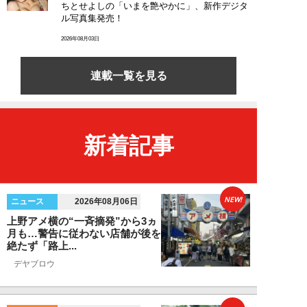
ちとせよしの「いまを艶やかに」、新作デジタ
ル写真集発売！
2026年08月03日
連載一覧を見る
新着記事
NEW!
ニュース
2026年08月06日
上野アメ横の“一斉摘発”から3ヵ
月も…警告に従わない店舗が後を
絶たず「路上...
デヤブロウ