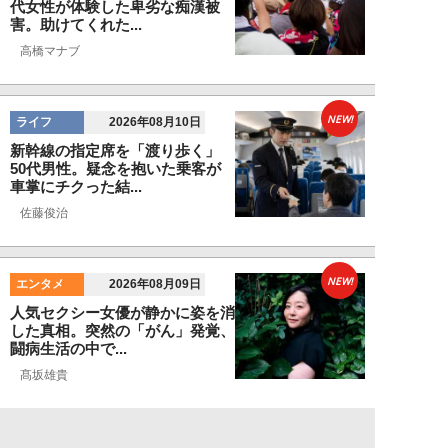
代女性が体験した卑劣な痴漢被
害。助けてくれた...
高橋マナブ
NEW!
ライフ
2026年08月10日
新幹線の指定席を「渡り歩く」
50代男性。疑念を抱いた乗客が
車掌にチクった結...
佐藤俊治
NEW!
エンタメ
2026年08月09日
人気セクシー女優が静かに姿を消
した真相。突然の「がん」発覚、
闘病生活の中で...
髙坂雄貴