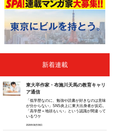
新着連載
東大卒作家・布施川天馬の教育キャリ
ア通信
「低学歴なのに、勉強や読書が好きなのは意味
が分からない」SNS炎上に東大出身者が反応。
「高学歴＝地頭もいい」という認識が間違って
いるワケ
2026年08月09日