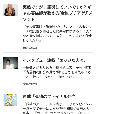
突然ですが、霊視していいですか? ギ
ャル霊媒師が教える[金運ブチアゲ⤴]メ
ソッド
ギャル霊媒師・飯塚唯が生活カツカツのダンサ
ー30歳女性を霊視した結果が怖すぎる！「大き
な才能を無駄にしている女。このままだと借金
しかねない」
2026年08月09日
インタビュー連載『エッジな人々』
中島健人が振り返る、精神的に苦しかった時期
「表層的な部分を見て“悪”として切り取られる
ことに苦しんでいたし、怖かった」
2026年08月09日
連載『孤独のファイナル弁当』
『孤独のグルメ』原作者がアメリカンなハンバ
ーガー屋で夢中になった“完全和風の日替わり
弁当”…「やっぱりボクはジャパニーズだ」／