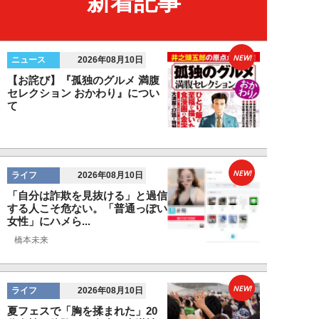
新着記事
NEW!
ニュース
2026年08月10日
【お詫び】『孤独のグルメ 満腹
セレクション おかわり』につい
て
NEW!
ライフ
2026年08月10日
「自分は詐欺を見抜ける」と過信
する人こそ危ない。「普通っぽい
女性」にハメら...
橋本未来
NEW!
ライフ
2026年08月10日
夏フェスで「胸を揉まれた」20