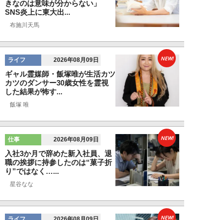
きなのは意味が分からない」
SNS炎上に東大出...
布施川天馬
NEW!
ライフ
2026年08月09日
ギャル霊媒師・飯塚唯が生活カツ
カツのダンサー30歳女性を霊視
した結果が怖す...
飯塚 唯
NEW!
仕事
2026年08月09日
入社3か月で辞めた新入社員、退
職の挨拶に持参したのは“菓子折
り”ではなく…...
星谷なな
NEW!
ライフ
2026年08月09日