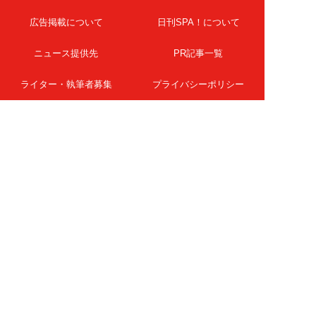
広告掲載について
日刊SPA！について
ニュース提供先
PR記事一覧
ライター・執筆者募集
プライバシーポリシー
Cookie使用について
著作権について
運営会社
記事使用について
お問い合わせ
よくある質問
扶桑社Webメディア
女子SPA！
天然生活
ESSE ONLINE