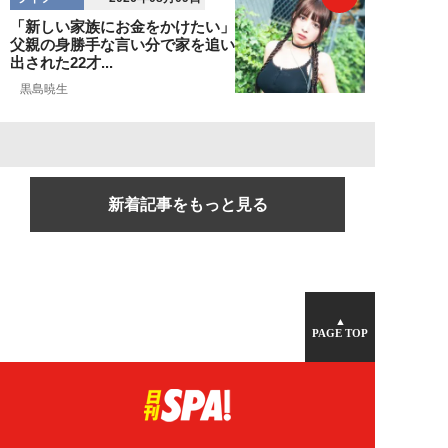
「新しい家族にお金をかけたい」
父親の身勝手な言い分で家を追い
出された22才...
黒島暁生
新着記事をもっと見る
▲
PAGE TOP