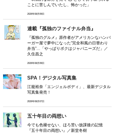
ことに苦しんでいたし、怖かった」
2026年08月09日
連載『孤独のファイナル弁当』
『孤独のグルメ』原作者がアメリカンなハンバ
ーガー屋で夢中になった“完全和風の日替わり
弁当”…「やっぱりボクはジャパニーズだ」／
久住昌之
2026年08月09日
SPA！デジタル写真集
江籠裕奈「エンジェルボディ」、最新デジタル
写真集発売！
2026年08月07日
五十年目の両想い
今でも色褪せない、ほろ苦い放課後の記憶
『五十年目の両想い』／新堂冬樹