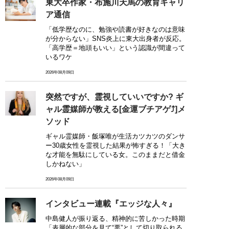
東大卒作家・布施川天馬の教育キャリ
ア通信
「低学歴なのに、勉強や読書が好きなのは意味
が分からない」SNS炎上に東大出身者が反応。
「高学歴＝地頭もいい」という認識が間違って
いるワケ
2026年08月09日
突然ですが、霊視していいですか? ギ
ャル霊媒師が教える[金運ブチアゲ⤴]メ
ソッド
ギャル霊媒師・飯塚唯が生活カツカツのダンサ
ー30歳女性を霊視した結果が怖すぎる！「大き
な才能を無駄にしている女。このままだと借金
しかねない」
2026年08月09日
インタビュー連載『エッジな人々』
中島健人が振り返る、精神的に苦しかった時期
「表層的な部分を見て“悪”として切り取られる