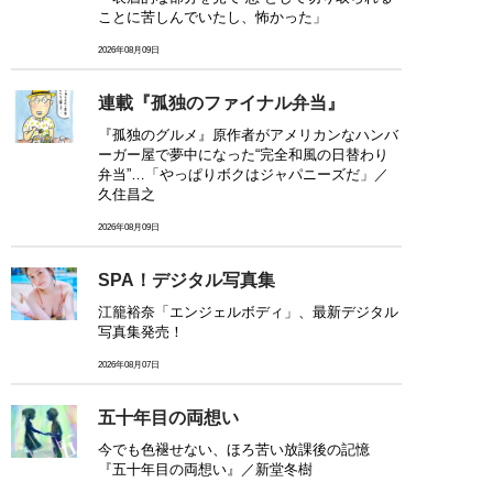
ことに苦しんでいたし、怖かった」
2026年08月09日
連載『孤独のファイナル弁当』
『孤独のグルメ』原作者がアメリカンなハンバ
ーガー屋で夢中になった“完全和風の日替わり
弁当”…「やっぱりボクはジャパニーズだ」／
久住昌之
2026年08月09日
SPA！デジタル写真集
江籠裕奈「エンジェルボディ」、最新デジタル
写真集発売！
2026年08月07日
五十年目の両想い
今でも色褪せない、ほろ苦い放課後の記憶
『五十年目の両想い』／新堂冬樹