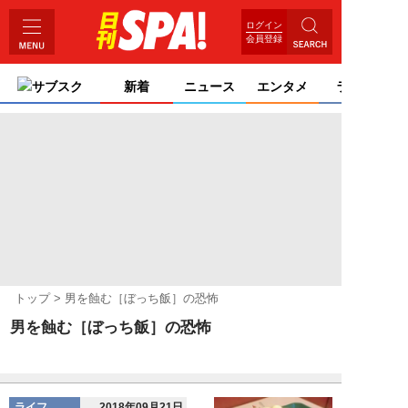
ログイン
会員登録
サブスク
新着
ニュース
エンタメ
ライフ
トップ
男を蝕む［ぼっち飯］の恐怖
男を蝕む［ぼっち飯］の恐怖
ライフ
2018年09月21日