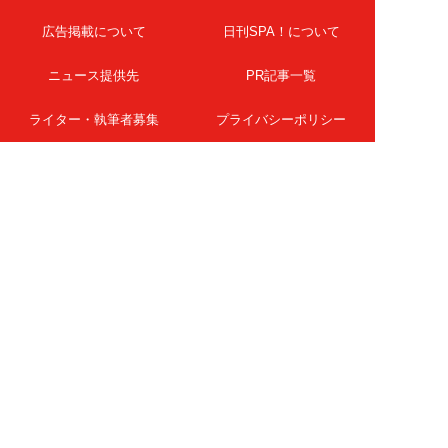
広告掲載について
日刊SPA！について
ニュース提供先
PR記事一覧
ライター・執筆者募集
プライバシーポリシー
Cookie使用について
著作権について
運営会社
記事使用について
お問い合わせ
よくある質問
扶桑社Webメディア
女子SPA！
天然生活
ESSE ONLINE