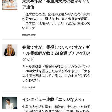
東大卒作家・布施川天馬の教育キャリ
ア通信
「低学歴なのに、勉強や読書が好きなのは意味
が分からない」SNS炎上に東大出身者が反応。
「高学歴＝地頭もいい」という認識が間違って
いるワケ
2026年08月09日
突然ですが、霊視していいですか? ギ
ャル霊媒師が教える[金運ブチアゲ⤴]メ
ソッド
ギャル霊媒師・飯塚唯が生活カツカツのダンサ
ー30歳女性を霊視した結果が怖すぎる！「大き
な才能を無駄にしている女。このままだと借金
しかねない」
2026年08月09日
インタビュー連載『エッジな人々』
中島健人が振り返る、精神的に苦しかった時期
「表層的な部分を見て“悪”として切り取られる