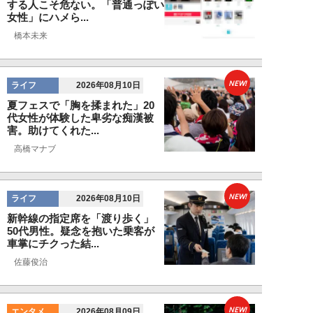
する人こそ危ない。「普通っぽい
女性」にハメら...
橋本未来
NEW!
ライフ
2026年08月10日
夏フェスで「胸を揉まれた」20
代女性が体験した卑劣な痴漢被
害。助けてくれた...
高橋マナブ
NEW!
ライフ
2026年08月10日
新幹線の指定席を「渡り歩く」
50代男性。疑念を抱いた乗客が
車掌にチクった結...
佐藤俊治
NEW!
エンタメ
2026年08月09日