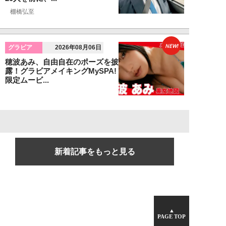
棚橋弘至
NEW!
グラビア
2026年08月06日
穂波あみ、自由自在のポーズを披
露！グラビアメイキングMySPA!
限定ムービ...
新着記事をもっと見る
▲
PAGE TOP