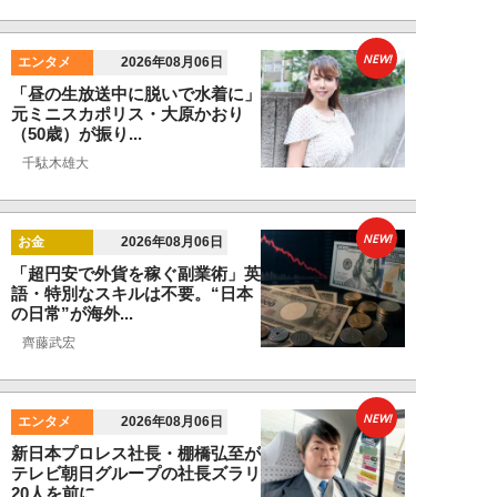
NEW!
エンタメ
2026年08月06日
「昼の生放送中に脱いで水着に」
元ミニスカポリス・大原かおり
（50歳）が振り...
千駄木雄大
NEW!
お金
2026年08月06日
「超円安で外貨を稼ぐ副業術」英
語・特別なスキルは不要。“日本
の日常”が海外...
齊藤武宏
NEW!
エンタメ
2026年08月06日
新日本プロレス社長・棚橋弘至が
テレビ朝日グループの社長ズラリ
20人を前に、...