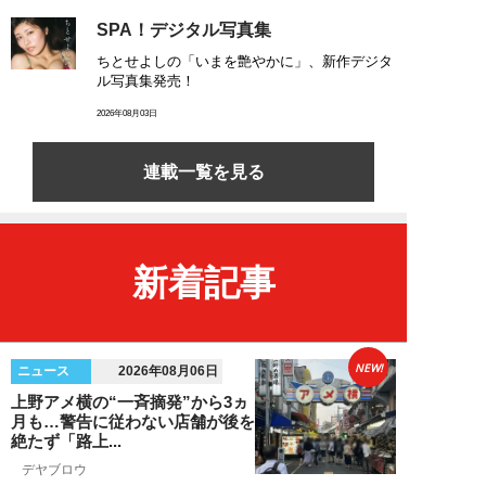
SPA！デジタル写真集
ちとせよしの「いまを艶やかに」、新作デジタ
ル写真集発売！
2026年08月03日
連載一覧を見る
新着記事
NEW!
ニュース
2026年08月06日
上野アメ横の“一斉摘発”から3ヵ
月も…警告に従わない店舗が後を
絶たず「路上...
デヤブロウ