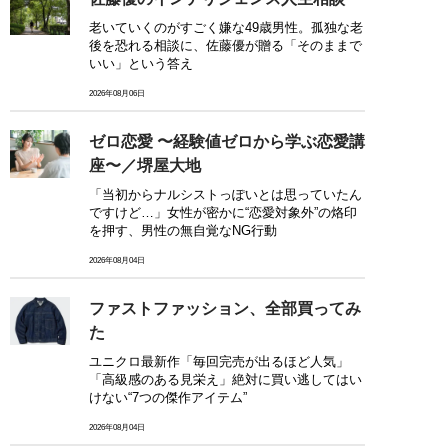
老いていくのがすごく嫌な49歳男性。孤独な老
後を恐れる相談に、佐藤優が贈る「そのままで
いい」という答え
2026年08月06日
ゼロ恋愛 〜経験値ゼロから学ぶ恋愛講
座〜／堺屋大地
「当初からナルシストっぽいとは思っていたん
ですけど…」女性が密かに“恋愛対象外”の烙印
を押す、男性の無自覚なNG行動
2026年08月04日
ファストファッション、全部買ってみ
た
ユニクロ最新作「毎回完売が出るほど人気」
「高級感のある見栄え」絶対に買い逃してはい
けない“7つの傑作アイテム”
2026年08月04日