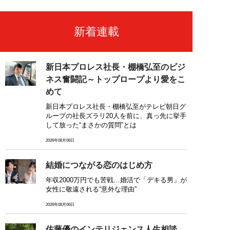
新着連載
新日本プロレス社長・棚橋弘至のビジ
ネス奮闘記～トップロープより愛をこ
めて
新日本プロレス社長・棚橋弘至がテレビ朝日グ
ループの社長ズラリ20人を前に、真っ先に挙手
して放った“まさかの質問”とは
2026年08月06日
結婚につながる恋のはじめ方
年収2000万円でも苦戦…婚活で「デキる男」が
女性に敬遠される“意外な理由”
2026年08月06日
佐藤優のインテリジェンス人生相談