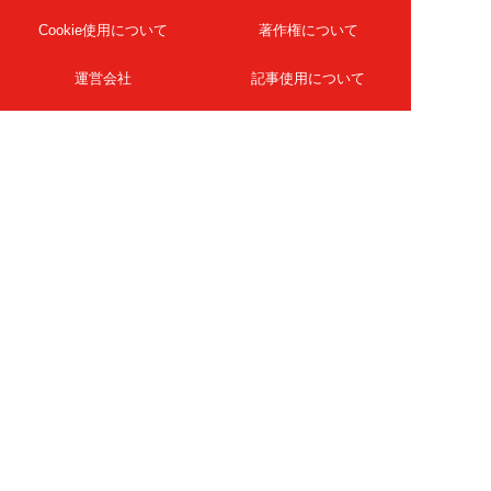
Cookie使用について
著作権について
運営会社
記事使用について
お問い合わせ
よくある質問
扶桑社Webメディア
女子SPA！
天然生活
ESSE ONLINE
日刊Sumai
孤独のグルメ
MAMOR-WEB
マンガSPA!