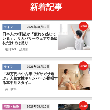
新着記事
NEW!
ライフ
2026年08月10日
日本人の8割超が「疲れを感じて
いる」。リカバリーウェアや高級
枕だけでは足り...
週刊SPA！編集部
NEW!
ライフ
2026年08月10日
「38万円の中古車でガサガサ遊
ぶ」人気女性キャンパーが提唱す
る車中泊スタイ...
浜田哲男
NEW!
恋愛・結婚
2026年08月10日