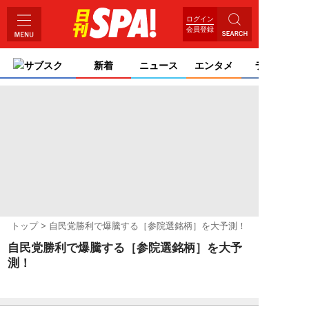
ログイン
会員登録
サブスク
新着
ニュース
エンタメ
ライフ
トップ
自民党勝利で爆騰する［参院選銘柄］を大予測！
自民党勝利で爆騰する［参院選銘柄］を大予
測！