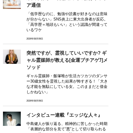
ア通信
「低学歴なのに、勉強や読書が好きなのは意味
が分からない」SNS炎上に東大出身者が反応。
「高学歴＝地頭もいい」という認識が間違って
いるワケ
2026年08月09日
突然ですが、霊視していいですか? ギ
ャル霊媒師が教える[金運ブチアゲ⤴]メ
ソッド
ギャル霊媒師・飯塚唯が生活カツカツのダンサ
ー30歳女性を霊視した結果が怖すぎる！「大き
な才能を無駄にしている女。このままだと借金
しかねない」
2026年08月09日
インタビュー連載『エッジな人々』
中島健人が振り返る、精神的に苦しかった時期
「表層的な部分を見て“悪”として切り取られる