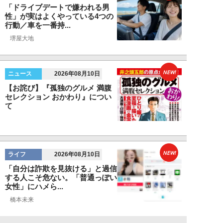
「ドライブデートで嫌われる男
性」が実はよくやっている4つの
行動／車を一番持...
堺屋大地
NEW!
ニュース
2026年08月10日
【お詫び】『孤独のグルメ 満腹
セレクション おかわり』につい
て
NEW!
ライフ
2026年08月10日
「自分は詐欺を見抜ける」と過信
する人こそ危ない。「普通っぽい
女性」にハメら...
橋本未来