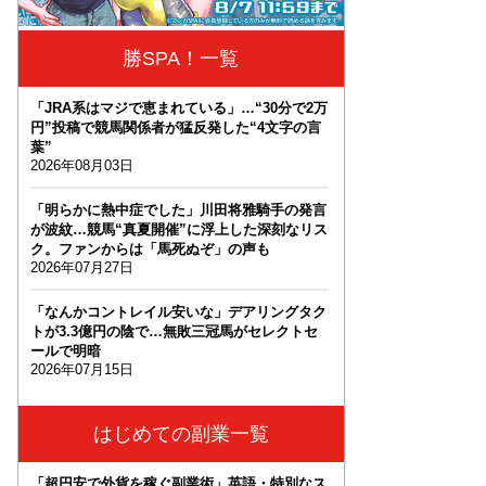
勝SPA！一覧
「JRA系はマジで恵まれている」…“30分で2万
円”投稿で競馬関係者が猛反発した“4文字の言
葉”
2026年08月03日
「明らかに熱中症でした」川田将雅騎手の発言
が波紋…競馬“真夏開催”に浮上した深刻なリス
ク。ファンからは「馬死ぬぞ」の声も
2026年07月27日
「なんかコントレイル安いな」デアリングタク
トが3.3億円の陰で…無敗三冠馬がセレクトセ
ールで明暗
2026年07月15日
はじめての副業一覧
「超円安で外貨を稼ぐ副業術」英語・特別なス