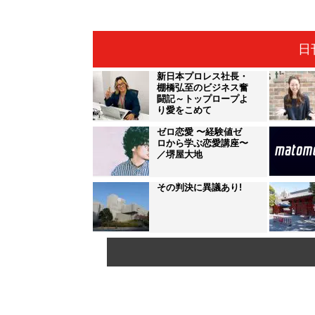
日
新日本プロレス社長・
棚橋弘至のビジネス奮
闘記～トップロープよ
り愛をこめて
ゼロ恋愛 〜経験値ゼ
ロから学ぶ恋愛講座〜
／堺屋大地
その判決に異議あり!