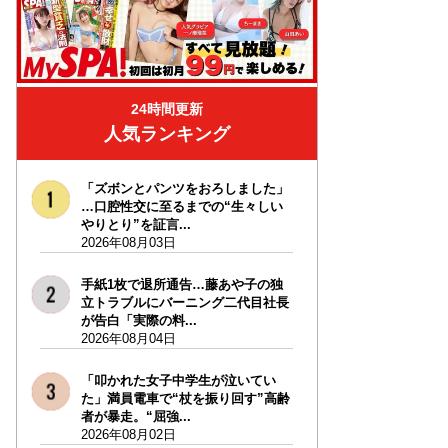
24時間更新
人気ランキング
「ズボンとパンツをおろしました」
…口腔性交に至るまでの“生々しい
やりとり”を証言...
2026年08月03日
手紙1枚で退所通告…藤あや子の独
立トラブルにバーニング二代目社長
が告白「実際の料...
2026年08月04日
「叩かれた女子中学生が泣いてい
た」満員電車で“杖を振り回す”高齢
者が暴走。“屈強...
2026年08月02日