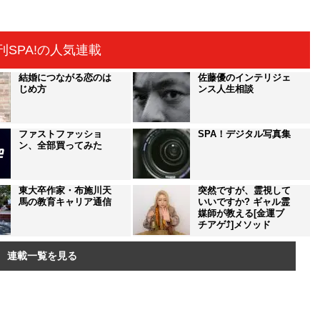
刊SPA!の人気連載
結婚につながる恋のは
佐藤優のインテリジェ
じめ方
ンス人生相談
ファストファッショ
SPA！デジタル写真集
ン、全部買ってみた
東大卒作家・布施川天
突然ですが、霊視して
馬の教育キャリア通信
いいですか? ギャル霊
媒師が教える[金運ブ
チアゲ⤴]メソッド
連載一覧を見る