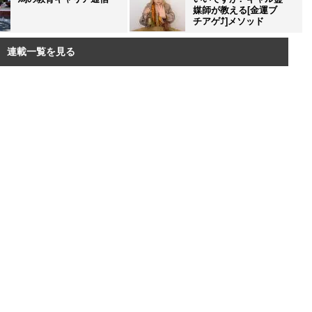
媒師が教える[金運ブ
チアゲ⤴]メソッド
連載一覧を見る