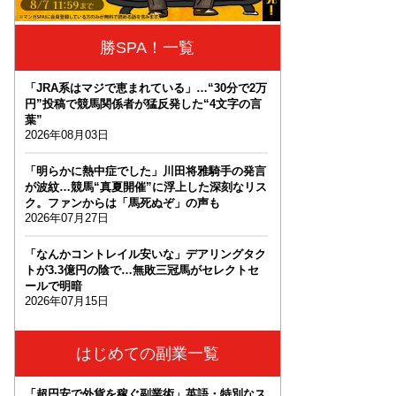
勝SPA！一覧
「JRA系はマジで恵まれている」…“30分で2万
円”投稿で競馬関係者が猛反発した“4文字の言
葉”
2026年08月03日
「明らかに熱中症でした」川田将雅騎手の発言
が波紋…競馬“真夏開催”に浮上した深刻なリス
ク。ファンからは「馬死ぬぞ」の声も
2026年07月27日
「なんかコントレイル安いな」デアリングタク
トが3.3億円の陰で…無敗三冠馬がセレクトセ
ールで明暗
2026年07月15日
はじめての副業一覧
「超円安で外貨を稼ぐ副業術」英語・特別なス