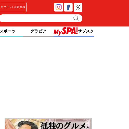
ログイン
会員登録
スポーツ
グラビア
サブスク