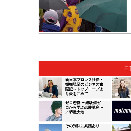
日
新日本プロレス社長・
棚橋弘至のビジネス奮
闘記～トップロープよ
り愛をこめて
ゼロ恋愛 〜経験値ゼ
ロから学ぶ恋愛講座〜
／堺屋大地
その判決に異議あり!