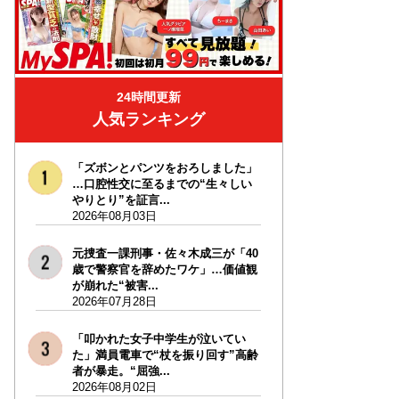
24時間更新
人気ランキング
「ズボンとパンツをおろしました」
…口腔性交に至るまでの“生々しい
やりとり”を証言...
2026年08月03日
元捜査一課刑事・佐々木成三が「40
歳で警察官を辞めたワケ」…価値観
が崩れた“被害...
2026年07月28日
「叩かれた女子中学生が泣いてい
た」満員電車で“杖を振り回す”高齢
者が暴走。“屈強...
2026年08月02日