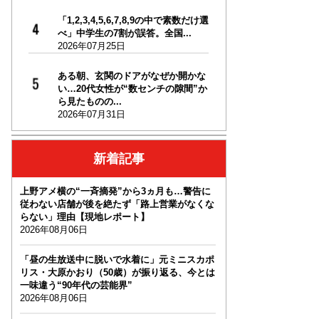
「1,2,3,4,5,6,7,8,9の中で素数だけ選
べ」中学生の7割が誤答。全国...
2026年07月25日
ある朝、玄関のドアがなぜか開かな
い…20代女性が“数センチの隙間”か
ら見たものの...
2026年07月31日
新着記事
上野アメ横の“一斉摘発”から3ヵ月も…警告に
従わない店舗が後を絶たず「路上営業がなくな
らない」理由【現地レポート】
2026年08月06日
「昼の生放送中に脱いで水着に」元ミニスカポ
リス・大原かおり（50歳）が振り返る、今とは
一味違う“90年代の芸能界”
2026年08月06日