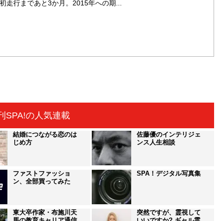
初走行まであと3か月。2015年への期...
刊SPA!の人気連載
結婚につながる恋のは
佐藤優のインテリジェ
じめ方
ンス人生相談
ファストファッショ
SPA！デジタル写真集
ン、全部買ってみた
東大卒作家・布施川天
突然ですが、霊視して
馬の教育キャリア通信
いいですか? ギャル霊