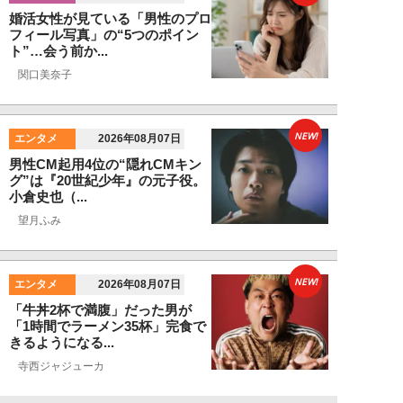
婚活女性が見ている「男性のプロ
フィール写真」の“5つのポイン
ト”…会う前か...
関口美奈子
NEW!
エンタメ
2026年08月07日
男性CM起用4位の“隠れCMキン
グ”は『20世紀少年』の元子役。
小倉史也（...
望月ふみ
NEW!
エンタメ
2026年08月07日
「牛丼2杯で満腹」だった男が
「1時間でラーメン35杯」完食で
きるようになる...
寺西ジャジューカ