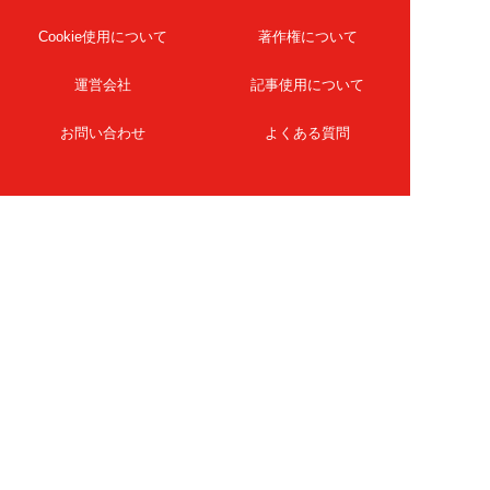
Cookie使用について
著作権について
運営会社
記事使用について
お問い合わせ
よくある質問
扶桑社Webメディア
女子SPA！
天然生活
ESSE ONLINE
日刊Sumai
孤独のグルメ
MAMOR-WEB