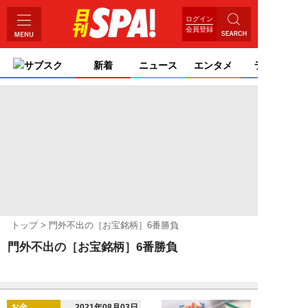
ログイン
会員登録
サブスク
新着
ニュース
エンタメ
ライフ
トップ
門外不出の［お宝銘柄］6番勝負
門外不出の［お宝銘柄］6番勝負
お金
2021年08月03日