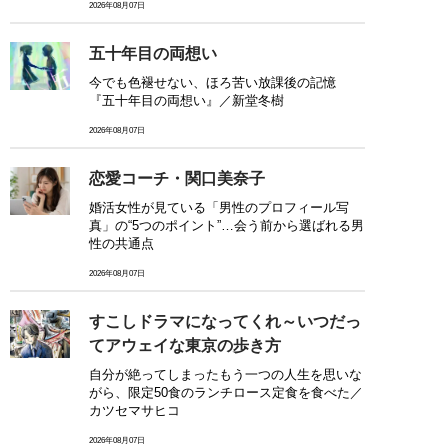
2026年08月07日
五十年目の両想い
今でも色褪せない、ほろ苦い放課後の記憶
『五十年目の両想い』／新堂冬樹
2026年08月07日
恋愛コーチ・関口美奈子
婚活女性が見ている「男性のプロフィール写
真」の“5つのポイント”…会う前から選ばれる男
性の共通点
2026年08月07日
すこしドラマになってくれ～いつだっ
てアウェイな東京の歩き方
自分が絶ってしまったもう一つの人生を思いな
がら、限定50食のランチロース定食を食べた／
カツセマサヒコ
2026年08月07日