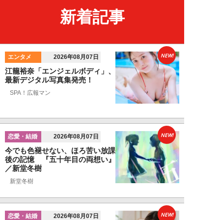
新着記事
NEW!
エンタメ
2026年08月07日
江籠裕奈「エンジェルボディ」、
最新デジタル写真集発売！
SPA！広報マン
NEW!
恋愛・結婚
2026年08月07日
今でも色褪せない、ほろ苦い放課
後の記憶 『五十年目の両想い』
／新堂冬樹
新堂冬樹
NEW!
恋愛・結婚
2026年08月07日