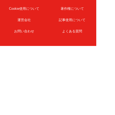
Cookie使用について
著作権について
運営会社
記事使用について
お問い合わせ
よくある質問
扶桑社Webメディア
女子SPA！
天然生活
ESSE ONLINE
日刊Sumai
孤独のグルメ
MAMOR-WEB