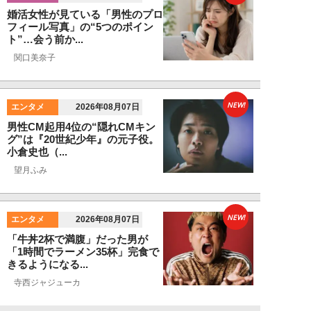
婚活女性が見ている「男性のプロ
フィール写真」の“5つのポイン
ト”…会う前か...
関口美奈子
NEW!
エンタメ
2026年08月07日
男性CM起用4位の“隠れCMキン
グ”は『20世紀少年』の元子役。
小倉史也（...
望月ふみ
NEW!
エンタメ
2026年08月07日
「牛丼2杯で満腹」だった男が
「1時間でラーメン35杯」完食で
きるようになる...
寺西ジャジューカ