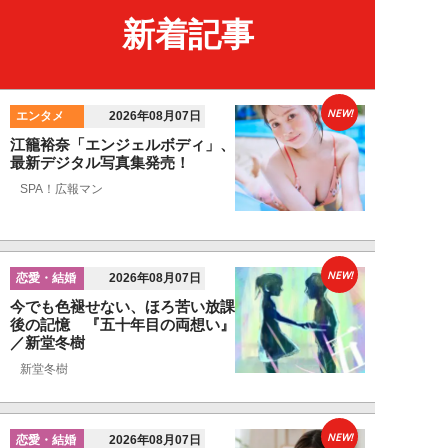
新着記事
NEW!
エンタメ
2026年08月07日
江籠裕奈「エンジェルボディ」、
最新デジタル写真集発売！
SPA！広報マン
NEW!
恋愛・結婚
2026年08月07日
今でも色褪せない、ほろ苦い放課
後の記憶 『五十年目の両想い』
／新堂冬樹
新堂冬樹
NEW!
恋愛・結婚
2026年08月07日