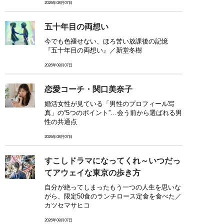
2026年08月07日
五十年目の両想い
今でも色褪せない、ほろ苦い放課後の記憶
『五十年目の両想い』／新堂冬樹
2026年08月07日
恋愛コーチ・関口美奈子
婚活女性が見ている「男性のプロフィール写
真」の“5つのポイント”…会う前から選ばれる男
性の共通点
2026年08月07日
すこしドラマになってくれ～いつだっ
てアウェイな東京の歩き方
自分が絶ってしまったもう一つの人生を思いな
がら、限定50食のランチロース定食を食べた／
カツセマサヒコ
2026年08月07日