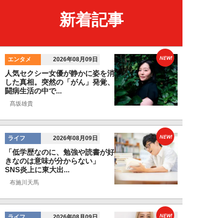
新着記事
NEW!
エンタメ
2026年08月09日
人気セクシー女優が静かに姿を消
した真相。突然の「がん」発覚、
闘病生活の中で...
髙坂雄貴
NEW!
ライフ
2026年08月09日
「低学歴なのに、勉強や読書が好
きなのは意味が分からない」
SNS炎上に東大出...
布施川天馬
NEW!
ライフ
2026年08月09日