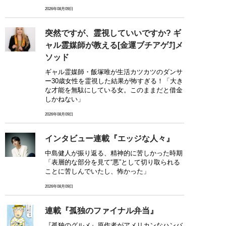
2026年08月09日
突然ですが、霊視していいですか? ギ
ャル霊媒師が教える[金運ブチアゲ⤴]メ
ソッド
ギャル霊媒師・飯塚唯が生活カツカツのダンサ
ー30歳女性を霊視した結果が怖すぎる！「大き
な才能を無駄にしている女。このままだと借金
しかねない」
2026年08月09日
インタビュー連載『エッジな人々』
中島健人が振り返る、精神的に苦しかった時期
「表層的な部分を見て“悪”として切り取られる
ことに苦しんでいたし、怖かった」
2026年08月09日
連載『孤独のファイナル弁当』
『孤独のグルメ』原作者がアメリカンなハンバ