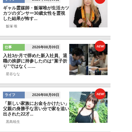
ギャル霊媒師・飯塚唯が生活カツ
カツのダンサー30歳女性を霊視
した結果が怖す...
飯塚 唯
NEW!
仕事
2026年08月09日
入社3か月で辞めた新入社員、退
職の挨拶に持参したのは“菓子折
り”ではなく…...
星谷なな
NEW!
ライフ
2026年08月09日
「新しい家族にお金をかけたい」
父親の身勝手な言い分で家を追い
出された22才...
黒島暁生