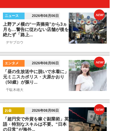
NEW!
ニュース
2026年08月06日
上野アメ横の“一斉摘発”から3ヵ
月も…警告に従わない店舗が後を
絶たず「路上...
デヤブロウ
NEW!
エンタメ
2026年08月06日
「昼の生放送中に脱いで水着に」
元ミニスカポリス・大原かおり
（50歳）が振り...
千駄木雄大
NEW!
お金
2026年08月06日
「超円安で外貨を稼ぐ副業術」英
語・特別なスキルは不要。“日本
の日常”が海外...