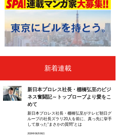
新着連載
新日本プロレス社長・棚橋弘至のビジ
ネス奮闘記～トップロープより愛をこ
めて
新日本プロレス社長・棚橋弘至がテレビ朝日グ
ループの社長ズラリ20人を前に、真っ先に挙手
して放った“まさかの質問”とは
2026年08月06日