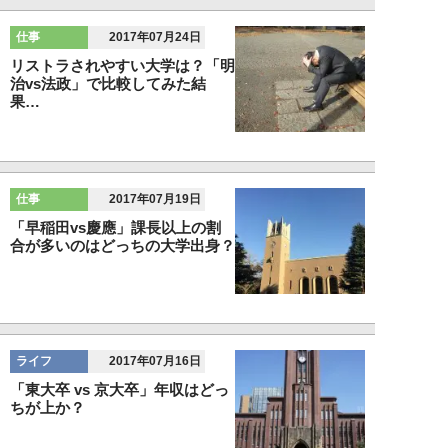
仕事
2017年07月24日
リストラされやすい大学は？「明
治vs法政」で比較してみた結
果…
仕事
2017年07月19日
「早稲田vs慶應」課長以上の割
合が多いのはどっちの大学出身？
ライフ
2017年07月16日
「東大卒 vs 京大卒」年収はどっ
ちが上か？