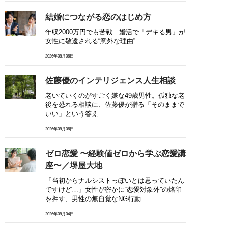
結婚につながる恋のはじめ方
年収2000万円でも苦戦…婚活で「デキる男」が
女性に敬遠される“意外な理由”
2026年08月06日
佐藤優のインテリジェンス人生相談
老いていくのがすごく嫌な49歳男性。孤独な老
後を恐れる相談に、佐藤優が贈る「そのままで
いい」という答え
2026年08月06日
ゼロ恋愛 〜経験値ゼロから学ぶ恋愛講
座〜／堺屋大地
「当初からナルシストっぽいとは思っていたん
ですけど…」女性が密かに“恋愛対象外”の烙印
を押す、男性の無自覚なNG行動
2026年08月04日