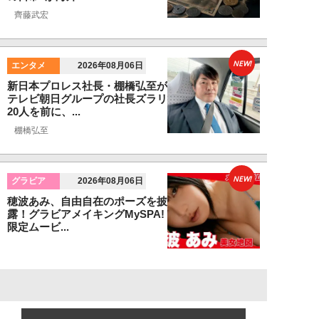
齊藤武宏
NEW!
エンタメ
2026年08月06日
新日本プロレス社長・棚橋弘至が
テレビ朝日グループの社長ズラリ
20人を前に、...
棚橋弘至
NEW!
グラビア
2026年08月06日
穂波あみ、自由自在のポーズを披
露！グラビアメイキングMySPA!
限定ムービ...