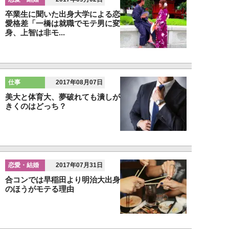
卒業生に聞いた出身大学による恋
愛格差「一橋は就職でモテ男に変
身、上智は非モ...
仕事
2017年08月07日
美大と体育大、夢破れても潰しが
きくのはどっち？
恋愛・結婚
2017年07月31日
合コンでは早稲田より明治大出身
のほうがモテる理由