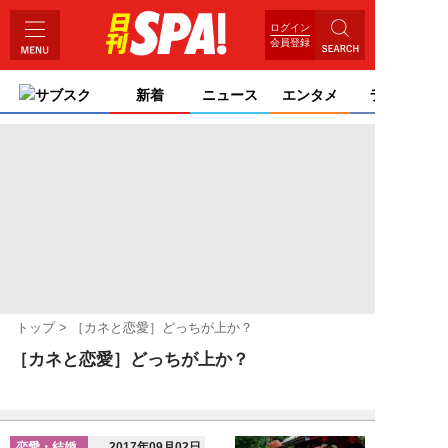
ログイン
会員登録
サブスク
新着
ニュース
エンタメ
ライフ
トップ
［カネと恋愛］どっちが上か？
［カネと恋愛］どっちが上か？
恋愛・結婚
2017年09月02日