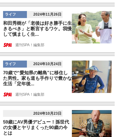
ライフ
2024年11月26日
和田秀樹が「老後は好き勝手に生
きるべき」と断言するワケ。我慢
して慎ましく生...
週刊SPA！編集部
ライフ
2024年10月24日
70歳で“愛知県の離島”に移住し
た男性。家も道も手作りで豊かな
生活「定年後...
週刊SPA！編集部
2024年10月23日
59歳にAV男優デビュー！孫世代
の女優とヤリまくった90歳の今
とは