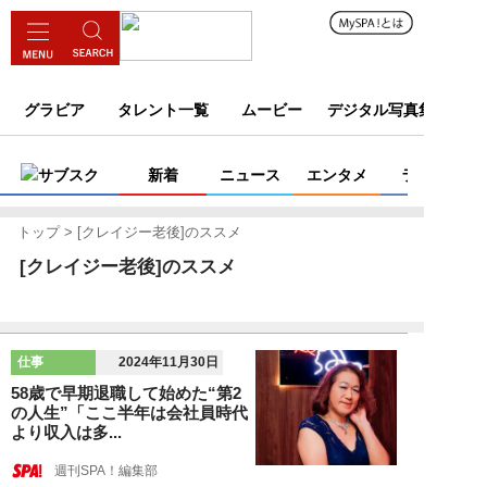
グラビア
タレント一覧
ムービー
デジタル写真集
サブスク
新着
ニュース
エンタメ
ライフ
トップ
[クレイジー老後]のススメ
[クレイジー老後]のススメ
仕事
2024年11月30日
58歳で早期退職して始めた“第2
の人生”「ここ半年は会社員時代
より収入は多...
週刊SPA！編集部