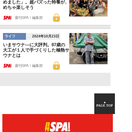
めました」。超バズった特養が、
めちゃ楽しそう
週刊SPA！編集部
ライフ
2024年10月23日
いまサウナ―に大評判。87歳の
大工が１人で手づくりした極熱サ
ウナとは
週刊SPA！編集部
▲
PAGE TOP