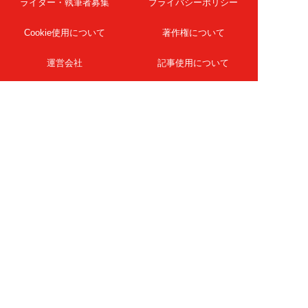
ライター・執筆者募集
プライバシーポリシー
Cookie使用について
著作権について
運営会社
記事使用について
お問い合わせ
よくある質問
扶桑社Webメディア
女子SPA！
天然生活
ESSE ONLINE
日刊Sumai
孤独のグルメ
MAMOR-WEB