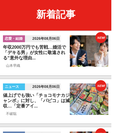
新着記事
NEW!
恋愛・結婚
2026年08月06日
年収2000万円でも苦戦…婚活で
「デキる男」が女性に敬遠され
る“意外な理由...
山本早織
NEW!
ニュース
2026年08月06日
値上げでも強い「チョコモナカジ
ャンボ」に対し、「パピコ」は減
収…「定番アイ...
不破聡