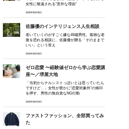
女性に敬遠される“意外な理由”
2026年08月06日
佐藤優のインテリジェンス人生相談
老いていくのがすごく嫌な49歳男性。孤独な老
後を恐れる相談に、佐藤優が贈る「そのままで
いい」という答え
2026年08月06日
ゼロ恋愛 〜経験値ゼロから学ぶ恋愛講
座〜／堺屋大地
「当初からナルシストっぽいとは思っていたん
ですけど…」女性が密かに“恋愛対象外”の烙印
を押す、男性の無自覚なNG行動
2026年08月04日
ファストファッション、全部買ってみ
た