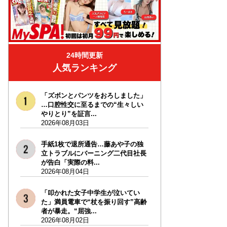
24時間更新
人気ランキング
「ズボンとパンツをおろしました」
…口腔性交に至るまでの“生々しい
やりとり”を証言...
2026年08月03日
手紙1枚で退所通告…藤あや子の独
立トラブルにバーニング二代目社長
が告白「実際の料...
2026年08月04日
「叩かれた女子中学生が泣いてい
た」満員電車で“杖を振り回す”高齢
者が暴走。“屈強...
2026年08月02日