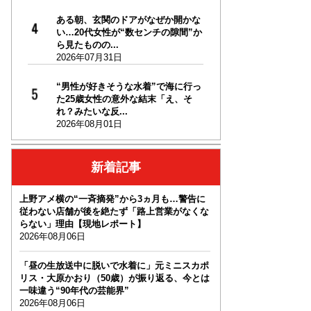
ある朝、玄関のドアがなぜか開かな
い…20代女性が“数センチの隙間”か
ら見たものの...
2026年07月31日
“男性が好きそうな水着”で海に行っ
た25歳女性の意外な結末「え、そ
れ？みたいな反...
2026年08月01日
新着記事
上野アメ横の“一斉摘発”から3ヵ月も…警告に
従わない店舗が後を絶たず「路上営業がなくな
らない」理由【現地レポート】
2026年08月06日
「昼の生放送中に脱いで水着に」元ミニスカポ
リス・大原かおり（50歳）が振り返る、今とは
一味違う“90年代の芸能界”
2026年08月06日