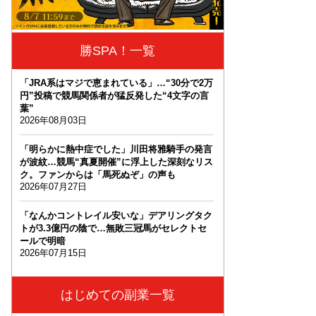
勝SPA！一覧
「JRA系はマジで恵まれている」…“30分で2万
円”投稿で競馬関係者が猛反発した“4文字の言
葉”
2026年08月03日
「明らかに熱中症でした」川田将雅騎手の発言
が波紋…競馬“真夏開催”に浮上した深刻なリス
ク。ファンからは「馬死ぬぞ」の声も
2026年07月27日
「なんかコントレイル安いな」デアリングタク
トが3.3億円の陰で…無敗三冠馬がセレクトセ
ールで明暗
2026年07月15日
はじめての副業一覧