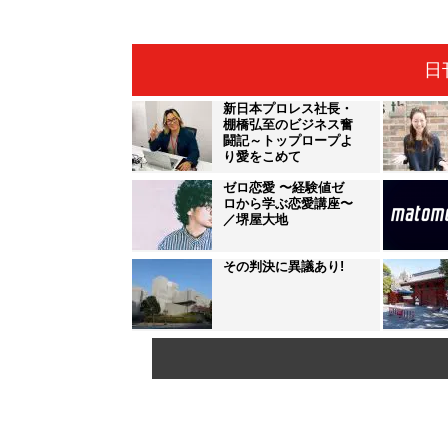
日
新日本プロレス社長・
棚橋弘至のビジネス奮
闘記～トップロープよ
り愛をこめて
ゼロ恋愛 〜経験値ゼ
ロから学ぶ恋愛講座〜
／堺屋大地
その判決に異議あり!