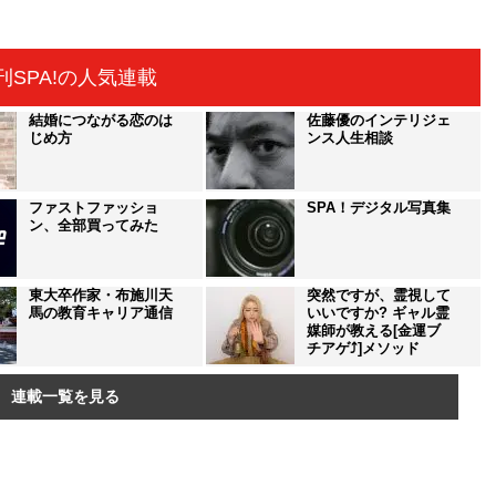
刊SPA!の人気連載
結婚につながる恋のは
佐藤優のインテリジェ
じめ方
ンス人生相談
ファストファッショ
SPA！デジタル写真集
ン、全部買ってみた
東大卒作家・布施川天
突然ですが、霊視して
馬の教育キャリア通信
いいですか? ギャル霊
媒師が教える[金運ブ
チアゲ⤴]メソッド
連載一覧を見る