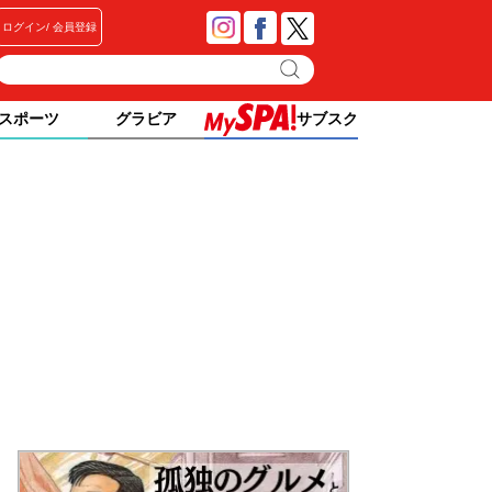
ログイン
会員登録
スポーツ
グラビア
サブスク