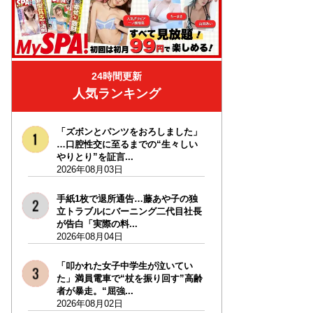
24時間更新
人気ランキング
「ズボンとパンツをおろしました」
…口腔性交に至るまでの“生々しい
やりとり”を証言...
2026年08月03日
手紙1枚で退所通告…藤あや子の独
立トラブルにバーニング二代目社長
が告白「実際の料...
2026年08月04日
「叩かれた女子中学生が泣いてい
た」満員電車で“杖を振り回す”高齢
者が暴走。“屈強...
2026年08月02日