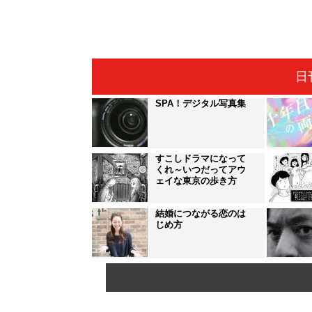
日
SPA！デジタル写真集
すこしドラマになって
くれ～いつだってアウ
ェイな東京の歩き方
結婚につながる恋のは
じめ方