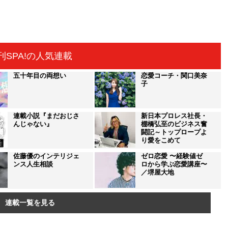
刊SPA!の人気連載
五十年目の両想い
恋愛コーチ・関口美奈
子
連載小説『まだおじさ
新日本プロレス社長・
んじゃない』
棚橋弘至のビジネス奮
闘記～トップロープよ
り愛をこめて
佐藤優のインテリジェ
ゼロ恋愛 〜経験値ゼ
ンス人生相談
ロから学ぶ恋愛講座〜
／堺屋大地
連載一覧を見る