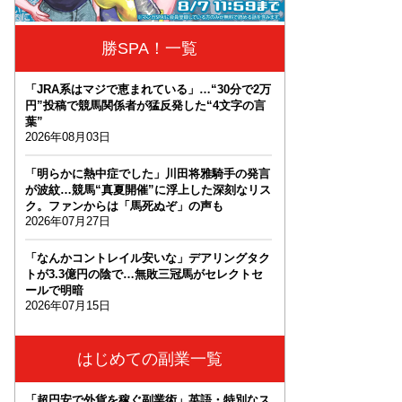
勝SPA！一覧
「JRA系はマジで恵まれている」…“30分で2万
円”投稿で競馬関係者が猛反発した“4文字の言
葉”
2026年08月03日
「明らかに熱中症でした」川田将雅騎手の発言
が波紋…競馬“真夏開催”に浮上した深刻なリス
ク。ファンからは「馬死ぬぞ」の声も
2026年07月27日
「なんかコントレイル安いな」デアリングタク
トが3.3億円の陰で…無敗三冠馬がセレクトセ
ールで明暗
2026年07月15日
はじめての副業一覧
「超円安で外貨を稼ぐ副業術」英語・特別なス