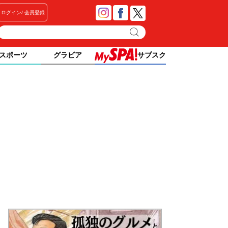
ログイン
会員登録
スポーツ
グラビア
サブスク