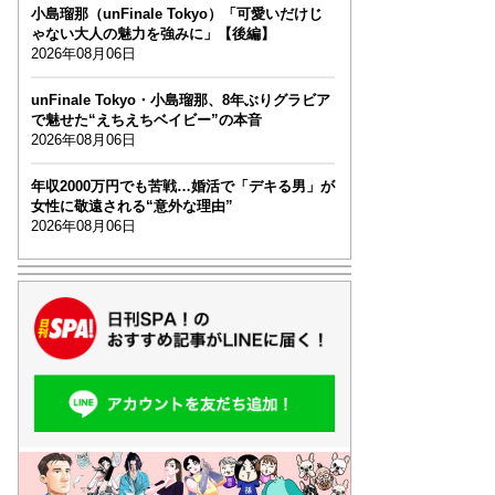
小島瑠那（unFinale Tokyo）「可愛いだけじ
ゃない大人の魅力を強みに」【後編】
2026年08月06日
unFinale Tokyo・小島瑠那、8年ぶりグラビア
で魅せた“えちえちベイビー”の本音
2026年08月06日
年収2000万円でも苦戦…婚活で「デキる男」が
女性に敬遠される“意外な理由”
2026年08月06日