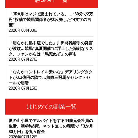
「JRA系はマジで恵まれている」…“30分で2万
円”投稿で競馬関係者が猛反発した“4文字の言
葉”
2026年08月03日
「明らかに熱中症でした」川田将雅騎手の発言
が波紋…競馬“真夏開催”に浮上した深刻なリス
ク。ファンからは「馬死ぬぞ」の声も
2026年07月27日
「なんかコントレイル安いな」デアリングタク
トが3.3億円の陰で…無敗三冠馬がセレクトセ
ールで明暗
2026年07月15日
はじめての副業一覧
夏の山小屋でアルバイトをする44歳元会社員の
生活。朝4時起床、ネット無しの環境で「3か月
80万円」を丸々貯金
2026年07月12日