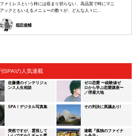
ファミレスという枠には収まり切らない、高品質で時にマニ
アックともいえるメニューの数々が、どんな人々に...
稲田俊輔
刊SPA!の人気連載
佐藤優のインテリジェ
ゼロ恋愛 〜経験値ゼ
ンス人生相談
ロから学ぶ恋愛講座〜
／堺屋大地
SPA！デジタル写真集
その判決に異議あり!
突然ですが、霊視して
連載『孤独のファイナ
いいですか? ギャル霊
ル弁当』