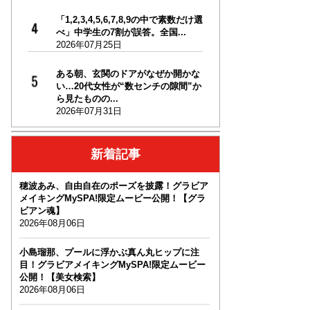
「1,2,3,4,5,6,7,8,9の中で素数だけ選
べ」中学生の7割が誤答。全国...
2026年07月25日
ある朝、玄関のドアがなぜか開かな
い…20代女性が“数センチの隙間”か
ら見たものの...
2026年07月31日
新着記事
穂波あみ、自由自在のポーズを披露！グラビア
メイキングMySPA!限定ムービー公開！【グラ
ビアン魂】
2026年08月06日
小島瑠那、プールに浮かぶ真ん丸ヒップに注
目！グラビアメイキングMySPA!限定ムービー
公開！【美女検索】
2026年08月06日