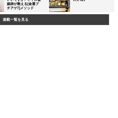
媒師が教える[金運ブ
チアゲ⤴]メソッド
連載一覧を見る