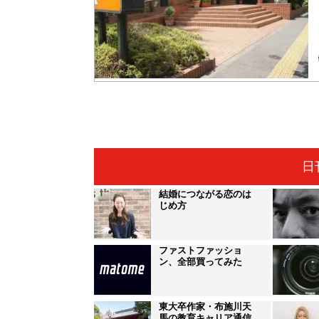
日
結婚につながる恋のは
じめ方
ファストファッショ
ン、全部買ってみた
東大卒作家・布施川天
馬の教育キャリア通信