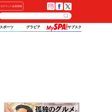
ログイン
会員登録
スポーツ
グラビア
サブスク