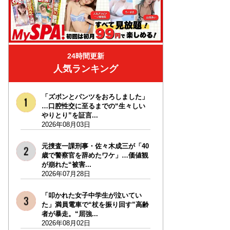
24時間更新
人気ランキング
「ズボンとパンツをおろしました」
…口腔性交に至るまでの“生々しい
やりとり”を証言...
2026年08月03日
元捜査一課刑事・佐々木成三が「40
歳で警察官を辞めたワケ」…価値観
が崩れた“被害...
2026年07月28日
「叩かれた女子中学生が泣いてい
た」満員電車で“杖を振り回す”高齢
者が暴走。“屈強...
2026年08月02日