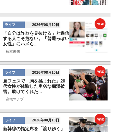
NEW!
ライフ
2026年08月10日
「自分は詐欺を見抜ける」と過信
する人こそ危ない。「普通っぽい
女性」にハメら...
橋本未来
NEW!
ライフ
2026年08月10日
夏フェスで「胸を揉まれた」20
代女性が体験した卑劣な痴漢被
害。助けてくれた...
高橋マナブ
NEW!
ライフ
2026年08月10日
新幹線の指定席を「渡り歩く」