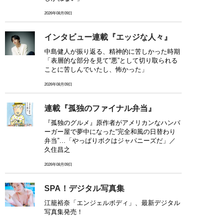
2026年08月09日
インタビュー連載『エッジな人々』
中島健人が振り返る、精神的に苦しかった時期
「表層的な部分を見て“悪”として切り取られる
ことに苦しんでいたし、怖かった」
2026年08月09日
連載『孤独のファイナル弁当』
『孤独のグルメ』原作者がアメリカンなハンバ
ーガー屋で夢中になった“完全和風の日替わり
弁当”…「やっぱりボクはジャパニーズだ」／
久住昌之
2026年08月09日
SPA！デジタル写真集
江籠裕奈「エンジェルボディ」、最新デジタル
写真集発売！