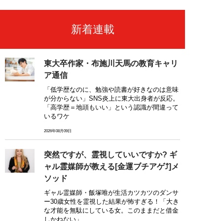
新着連載
東大卒作家・布施川天馬の教育キャリ
ア通信
「低学歴なのに、勉強や読書が好きなのは意味
が分からない」SNS炎上に東大出身者が反応。
「高学歴＝地頭もいい」という認識が間違って
いるワケ
2026年08月09日
突然ですが、霊視していいですか? ギ
ャル霊媒師が教える[金運ブチアゲ⤴]メ
ソッド
ギャル霊媒師・飯塚唯が生活カツカツのダンサ
ー30歳女性を霊視した結果が怖すぎる！「大き
な才能を無駄にしている女。このままだと借金
しかねない」