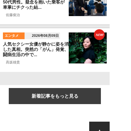
50代男性。疑念を抱いた乗客が
車掌にチクった結...
佐藤俊治
NEW!
エンタメ
2026年08月09日
人気セクシー女優が静かに姿を消
した真相。突然の「がん」発覚、
闘病生活の中で...
髙坂雄貴
新着記事をもっと見る
▲