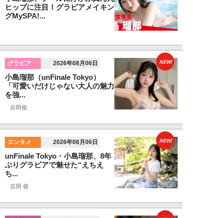
ヒップに注目！グラビアメイキン
グMySPA!...
NEW!
グラビア
2026年08月06日
小島瑠那（unFinale Tokyo）
「可愛いだけじゃない大人の魅力
を強...
吉岡俊
NEW!
エンタメ
2026年08月06日
unFinale Tokyo・小島瑠那、8年
ぶりグラビアで魅せた“えちえ
ち...
吉岡 俊