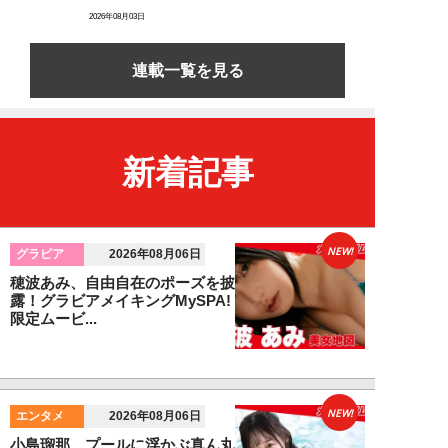
2026年08月03日
連載一覧を見る
新着記事
NEW!
グラビア
2026年08月06日
穂波あみ、自由自在のポーズを披
露！グラビアメイキングMySPA!
限定ムービ...
NEW!
エンタメ
2026年08月06日
小島瑠那、プールに浮かぶ真ん丸