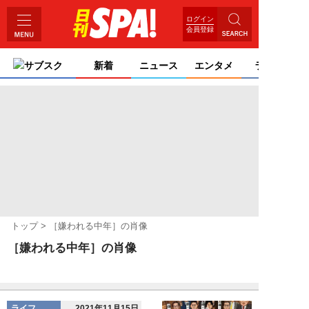
ログイン
会員登録
サブスク
新着
ニュース
エンタメ
ライフ
トップ
［嫌われる中年］の肖像
［嫌われる中年］の肖像
ライフ
2021年11月15日