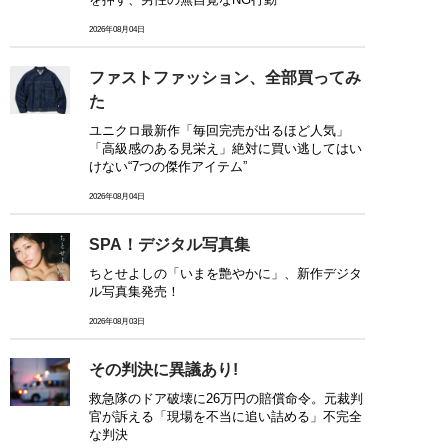
2026年08月04日
ファストファッション、全部買ってみ
た
ユニクロ最新作「毎回完売が出るほど人気」
「高級感のある見栄え」絶対に買い逃してはい
けない“7つの傑作アイテム”
2026年08月04日
SPA！デジタル写真集
ちとせよしの「いまを艶やかに」、新作デジタ
ル写真集発売！
2026年08月03日
その判決に異議あり!
救急隊のドア破壊に26万円の賠償命令。元裁判
官が訴える「現場を不当に追い詰める」不完全
な判決