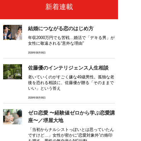
新着連載
結婚につながる恋のはじめ方
年収2000万円でも苦戦…婚活で「デキる男」が
女性に敬遠される“意外な理由”
2026年08月06日
佐藤優のインテリジェンス人生相談
老いていくのがすごく嫌な49歳男性。孤独な老
後を恐れる相談に、佐藤優が贈る「そのままで
いい」という答え
2026年08月06日
ゼロ恋愛 〜経験値ゼロから学ぶ恋愛講
座〜／堺屋大地
「当初からナルシストっぽいとは思っていたん
ですけど…」女性が密かに“恋愛対象外”の烙印
を押す、男性の無自覚なNG行動