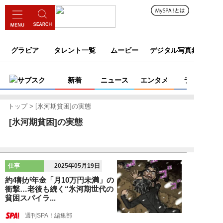
グラビア
タレント一覧
ムービー
デジタル写真集
サブスク
新着
ニュース
エンタメ
ライフ
トップ
[氷河期貧困]の実態
[氷河期貧困]の実態
仕事
2025年05月19日
約4割が年金「月10万円未満」の
衝撃…老後も続く“氷河期世代の
貧困スパイラ...
週刊SPA！編集部