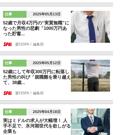
仕事
2025年05月13日
52歳で月収4万円の“実質無職”に
なった男性の悲劇「1000万円あ
った貯蓄...
週刊SPA！編集部
仕事
2025年05月12日
52歳にして年収300万円に転落し
た男性の叫び「就職難を乗り越え
て、38歳...
週刊SPA！編集部
仕事
2025年04月18日
実はミドルの求人が大幅増！ 人
手不足で、氷河期世代を欲しがる
企業も