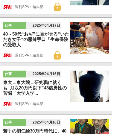
週刊SPA！編集部
仕事
2025年04月17日
40～50代“おぢ”に貢がせる“いた
だき女子”の悪辣手口「生命保険
の受取人...
週刊SPA！編集部
仕事
2025年04月16日
東大→東大院→研究職に就く
も“月収20万円以下”43歳男性の
苦悩「大学入学...
週刊SPA！編集部
仕事
2025年04月16日
若手の初任給30万円時代に、40