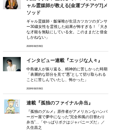
ャル霊媒師が教える[金運ブチアゲ⤴]メ
ソッド
ギャル霊媒師・飯塚唯が生活カツカツのダンサ
ー30歳女性を霊視した結果が怖すぎる！「大き
な才能を無駄にしている女。このままだと借金
しかねない」
2026年08月09日
インタビュー連載『エッジな人々』
中島健人が振り返る、精神的に苦しかった時期
「表層的な部分を見て“悪”として切り取られる
ことに苦しんでいたし、怖かった」
2026年08月09日
連載『孤独のファイナル弁当』
『孤独のグルメ』原作者がアメリカンなハンバ
ーガー屋で夢中になった“完全和風の日替わり
弁当”…「やっぱりボクはジャパニーズだ」／
久住昌之