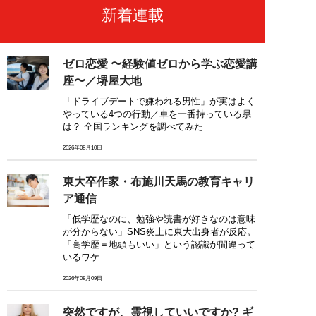
新着連載
ゼロ恋愛 〜経験値ゼロから学ぶ恋愛講
座〜／堺屋大地
「ドライブデートで嫌われる男性」が実はよく
やっている4つの行動／車を一番持っている県
は？ 全国ランキングを調べてみた
2026年08月10日
東大卒作家・布施川天馬の教育キャリ
ア通信
「低学歴なのに、勉強や読書が好きなのは意味
が分からない」SNS炎上に東大出身者が反応。
「高学歴＝地頭もいい」という認識が間違って
いるワケ
2026年08月09日
突然ですが、霊視していいですか? ギ