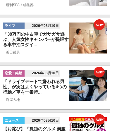
週刊SPA！編集部
NEW!
ライフ
2026年08月10日
「38万円の中古車でガサガサ遊
ぶ」人気女性キャンパーが提唱す
る車中泊スタイ...
浜田哲男
NEW!
恋愛・結婚
2026年08月10日
「ドライブデートで嫌われる男
性」が実はよくやっている4つの
行動／車を一番持...
堺屋大地
NEW!
ニュース
2026年08月10日
【お詫び】『孤独のグルメ 満腹