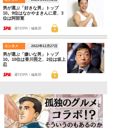
男が選ぶ「好きな男」トップ
10。9位はなかやまきんに君、3
位は阿部寛
週刊SPA！編集部
エンタメ
2022年12月27日
男が選ぶ「嫌いな男」トップ
10。10位は香川照之、2位は坂上
忍
週刊SPA！編集部