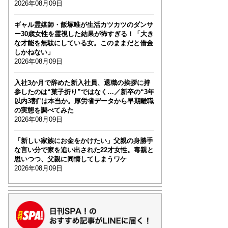
2026年08月09日
ギャル霊媒師・飯塚唯が生活カツカツのダンサ
ー30歳女性を霊視した結果が怖すぎる！「大き
な才能を無駄にしている女。このままだと借金
しかねない」
2026年08月09日
入社3か月で辞めた新入社員、退職の挨拶に持
参したのは“菓子折り”ではなく…／新卒の“3年
以内3割”は本当か。厚労省データから早期離職
の実態を調べてみた
2026年08月09日
「新しい家族にお金をかけたい」父親の身勝手
な言い分で家を追い出された22才女性。毒親と
思いつつ、父親に同情してしまうワケ
2026年08月09日