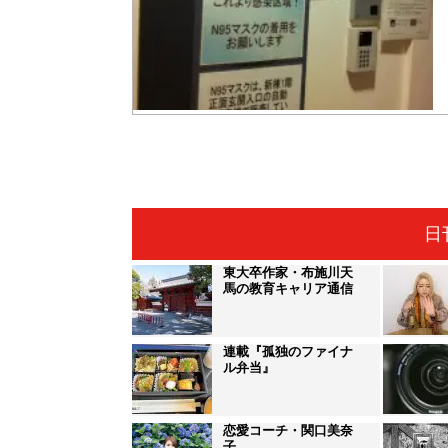
日
東大卒作家・布施川天
馬の教育キャリア通信
連載『孤独のファイナ
ル弁当』
恋愛コーチ・関口美奈
子