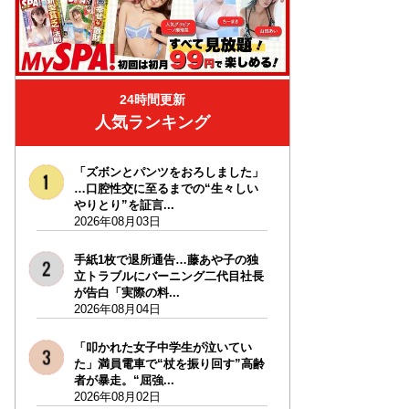
24時間更新
人気ランキング
「ズボンとパンツをおろしました」
…口腔性交に至るまでの“生々しい
やりとり”を証言...
2026年08月03日
手紙1枚で退所通告…藤あや子の独
立トラブルにバーニング二代目社長
が告白「実際の料...
2026年08月04日
「叩かれた女子中学生が泣いてい
た」満員電車で“杖を振り回す”高齢
者が暴走。“屈強...
2026年08月02日