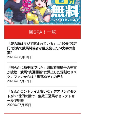
勝SPA！一覧
「JRA系はマジで恵まれている」…“30分で2万
円”投稿で競馬関係者が猛反発した“4文字の言
葉”
2026年08月03日
「明らかに熱中症でした」川田将雅騎手の発言
が波紋…競馬“真夏開催”に浮上した深刻なリス
ク。ファンからは「馬死ぬぞ」の声も
2026年07月27日
「なんかコントレイル安いな」デアリングタク
トが3.3億円の陰で…無敗三冠馬がセレクトセ
ールで明暗
2026年07月15日