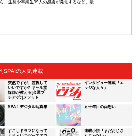
ら、生徒や卒業生39人の感染が発覚するなど、最...
刊SPA!の人気連載
突然ですが、霊視して
インタビュー連載『エ
いいですか? ギャル霊
ッジな人々』
媒師が教える[金運ブ
チアゲ⤴]メソッド
SPA！デジタル写真集
五十年目の両想い
すこしドラマになって
連載小説『まだおじさ
くれ～いつだってアウ
んじゃない』