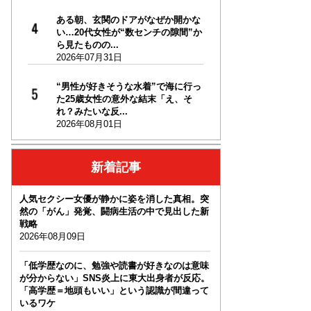
ある朝、玄関のドアがなぜか開かな
い…20代女性が“数センチの隙間”か
ら見たものの...
2026年07月31日
“男性が好きそうな水着”で海に行っ
た25歳女性の意外な結末「え、そ
れ？みたいな反...
2026年08月01日
新着記事
人気セクシー女優が静かに姿を消した真相。突
然の「がん」発覚、闘病生活の中で見出した新
戦略
2026年08月09日
「低学歴なのに、勉強や読書が好きなのは意味
が分からない」SNS炎上に東大出身者が反応。
「高学歴＝地頭もいい」という認識が間違って
いるワケ