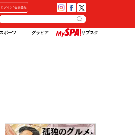
ログイン
会員登録
スポーツ
グラビア
サブスク