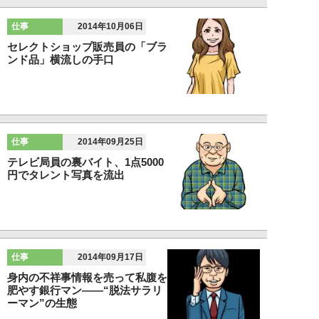
仕事
2014年10月06日
セレクトショップ販売員の「ブラ
ンド品」横流しの手口
仕事
2014年09月25日
テレビ局員の裏バイト、1点5000
円でタレント写真を流出
仕事
2014年09月17日
身内の不祥事情報を売って私腹を
肥やす銀行マン――“脱法サラリ
ーマン”の生態