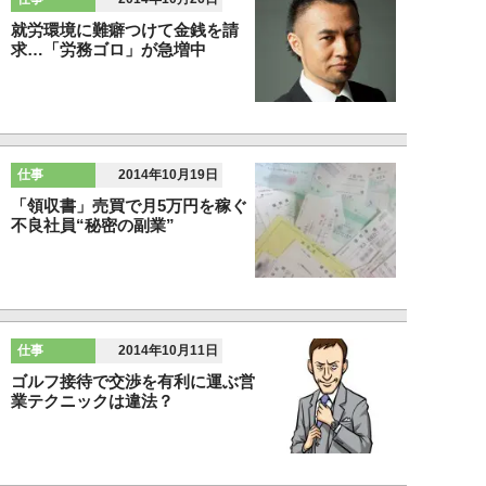
就労環境に難癖つけて金銭を請
求…「労務ゴロ」が急増中
仕事
2014年10月19日
「領収書」売買で月5万円を稼ぐ
不良社員“秘密の副業”
仕事
2014年10月11日
ゴルフ接待で交渉を有利に運ぶ営
業テクニックは違法？