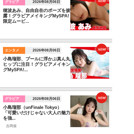
NEW!
グラビア
2026年08月06日
穂波あみ、自由自在のポーズを披
露！グラビアメイキングMySPA!
限定ムービ...
NEW!
エンタメ
2026年08月06日
小島瑠那、プールに浮かぶ真ん丸
ヒップに注目！グラビアメイキン
グMySPA!...
NEW!
グラビア
2026年08月06日
小島瑠那（unFinale Tokyo）
「可愛いだけじゃない大人の魅力
を強...
吉岡俊