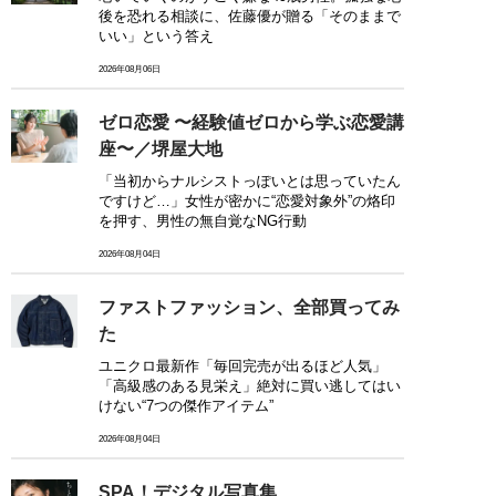
後を恐れる相談に、佐藤優が贈る「そのままで
いい」という答え
2026年08月06日
ゼロ恋愛 〜経験値ゼロから学ぶ恋愛講
座〜／堺屋大地
「当初からナルシストっぽいとは思っていたん
ですけど…」女性が密かに“恋愛対象外”の烙印
を押す、男性の無自覚なNG行動
2026年08月04日
ファストファッション、全部買ってみ
た
ユニクロ最新作「毎回完売が出るほど人気」
「高級感のある見栄え」絶対に買い逃してはい
けない“7つの傑作アイテム”
2026年08月04日
SPA！デジタル写真集