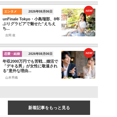
NEW!
エンタメ
2026年08月06日
unFinale Tokyo・小島瑠那、8年
ぶりグラビアで魅せた“えちえ
ち...
吉岡 俊
NEW!
恋愛・結婚
2026年08月06日
年収2000万円でも苦戦…婚活で
「デキる男」が女性に敬遠され
る“意外な理由...
山本早織
新着記事をもっと見る