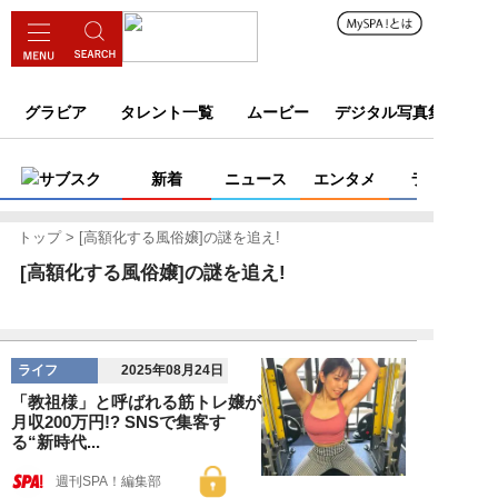
グラビア
タレント一覧
ムービー
デジタル写真集
サブスク
新着
ニュース
エンタメ
ライフ
トップ
[高額化する風俗嬢]の謎を追え!
[高額化する風俗嬢]の謎を追え!
ライフ
2025年08月24日
「教祖様」と呼ばれる筋トレ嬢が
月収200万円!? SNSで集客す
る“新時代...
週刊SPA！編集部