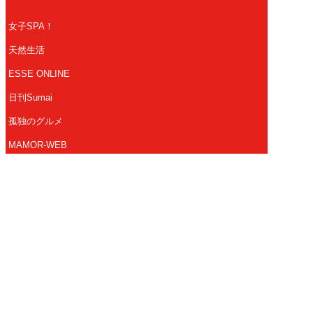
女子SPA！
天然生活
ESSE ONLINE
日刊Sumai
孤独のグルメ
MAMOR-WEB
マンガSPA!
Future Leaders Hub
Copyright 2026 FUSOSHA All Right Reserved.