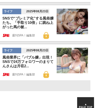
ライフ
2025年08月23日
SNSで“プレミア化”する風俗嬢
たち。「手取り10倍」に跳ね上
がった馬の被...
週刊SPA！編集部
ライフ
2025年08月23日
風俗業界に「バブル嬢」出現！
SNSで24万フォロワーのまりて
んさんは月収2...
週刊SPA！編集部
▲
PAGE TOP