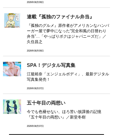
2026年08月09日
連載『孤独のファイナル弁当』
『孤独のグルメ』原作者がアメリカンなハンバ
ーガー屋で夢中になった“完全和風の日替わり
弁当”…「やっぱりボクはジャパニーズだ」／
久住昌之
2026年08月09日
SPA！デジタル写真集
江籠裕奈「エンジェルボディ」、最新デジタル
写真集発売！
2026年08月07日
五十年目の両想い
今でも色褪せない、ほろ苦い放課後の記憶
『五十年目の両想い』／新堂冬樹
2026年08月07日