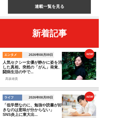
連載一覧を見る
新着記事
NEW!
エンタメ
2026年08月09日
人気セクシー女優が静かに姿を消
した真相。突然の「がん」発覚、
闘病生活の中で...
髙坂雄貴
NEW!
ライフ
2026年08月09日
「低学歴なのに、勉強や読書が好
きなのは意味が分からない」
SNS炎上に東大出...