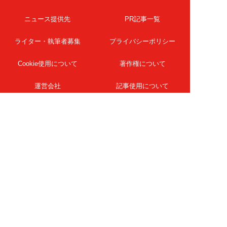
ニュース提供先
PR記事一覧
ライター・執筆者募集
プライバシーポリシー
Cookie使用について
著作権について
運営会社
記事使用について
お問い合わせ
よくある質問
扶桑社Webメディア
女子SPA！
天然生活
ESSE ONLINE
日刊Sumai