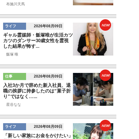
布施川天馬
NEW!
ライフ
2026年08月09日
ギャル霊媒師・飯塚唯が生活カツ
カツのダンサー30歳女性を霊視
した結果が怖す...
飯塚 唯
NEW!
仕事
2026年08月09日
入社3か月で辞めた新入社員、退
職の挨拶に持参したのは“菓子折
り”ではなく…...
星谷なな
NEW!
ライフ
2026年08月09日
「新しい家族にお金をかけたい」