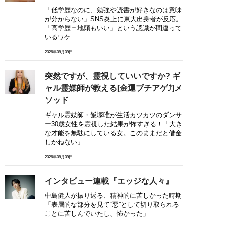
「低学歴なのに、勉強や読書が好きなのは意味
が分からない」SNS炎上に東大出身者が反応。
「高学歴＝地頭もいい」という認識が間違って
いるワケ
2026年08月09日
突然ですが、霊視していいですか? ギ
ャル霊媒師が教える[金運ブチアゲ⤴]メ
ソッド
ギャル霊媒師・飯塚唯が生活カツカツのダンサ
ー30歳女性を霊視した結果が怖すぎる！「大き
な才能を無駄にしている女。このままだと借金
しかねない」
2026年08月09日
インタビュー連載『エッジな人々』
中島健人が振り返る、精神的に苦しかった時期
「表層的な部分を見て“悪”として切り取られる
ことに苦しんでいたし、怖かった」