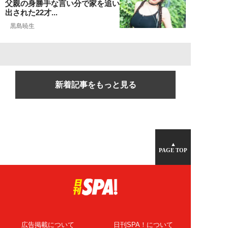
父親の身勝手な言い分で家を追い
出された22才...
黒島暁生
新着記事をもっと見る
▲
PAGE TOP
広告掲載について
日刊SPA！について