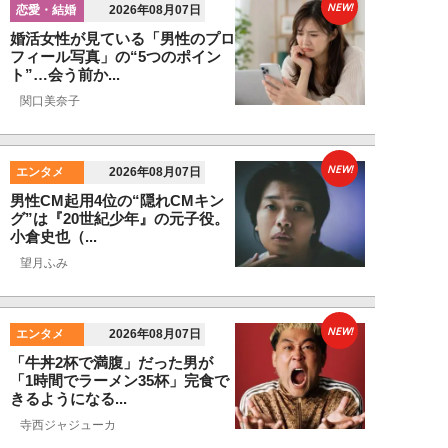
NEW!
恋愛・結婚
2026年08月07日
婚活女性が見ている「男性のプロ
フィール写真」の“5つのポイン
ト”…会う前か...
関口美奈子
NEW!
エンタメ
2026年08月07日
男性CM起用4位の“隠れCMキン
グ”は『20世紀少年』の元子役。
小倉史也（...
望月ふみ
NEW!
エンタメ
2026年08月07日
「牛丼2杯で満腹」だった男が
「1時間でラーメン35杯」完食で
きるようになる...
寺西ジャジューカ