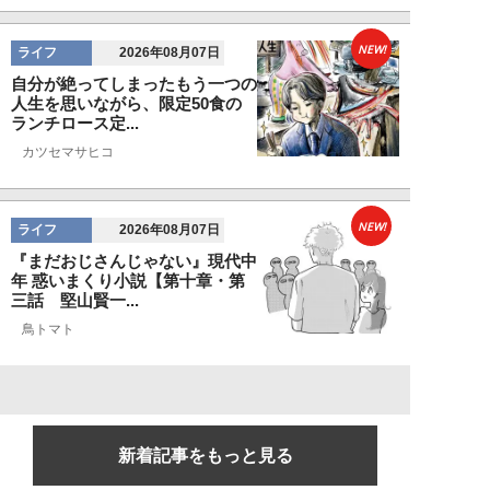
NEW!
ライフ
2026年08月07日
自分が絶ってしまったもう一つの
人生を思いながら、限定50食の
ランチロース定...
カツセマサヒコ
NEW!
ライフ
2026年08月07日
『まだおじさんじゃない』現代中
年 惑いまくり小説【第十章・第
三話 堅山賢一...
鳥トマト
新着記事をもっと見る