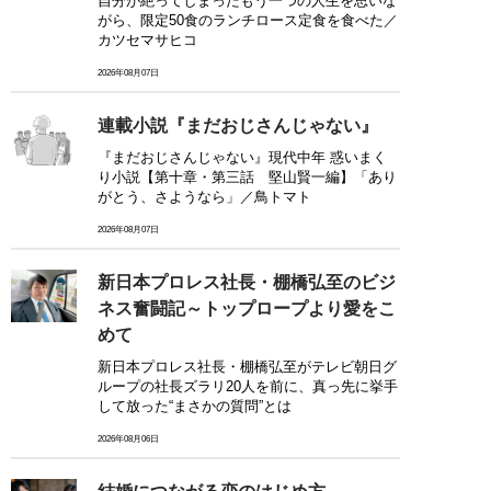
自分が絶ってしまったもう一つの人生を思いな
がら、限定50食のランチロース定食を食べた／
カツセマサヒコ
2026年08月07日
連載小説『まだおじさんじゃない』
『まだおじさんじゃない』現代中年 惑いまく
り小説【第十章・第三話 堅山賢一編】「あり
がとう、さようなら」／鳥トマト
2026年08月07日
新日本プロレス社長・棚橋弘至のビジ
ネス奮闘記～トップロープより愛をこ
めて
新日本プロレス社長・棚橋弘至がテレビ朝日グ
ループの社長ズラリ20人を前に、真っ先に挙手
して放った“まさかの質問”とは
2026年08月06日