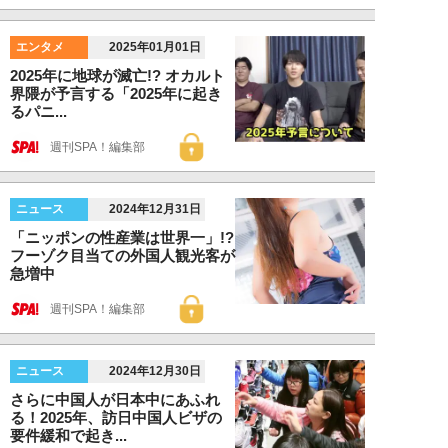
エンタメ
2025年01月01日
2025年に地球が滅亡!? オカルト
界隈が予言する「2025年に起き
るパニ...
週刊SPA！編集部
ニュース
2024年12月31日
「ニッポンの性産業は世界一」!?
フーゾク目当ての外国人観光客が
急増中
週刊SPA！編集部
ニュース
2024年12月30日
さらに中国人が日本中にあふれ
る！2025年、訪日中国人ビザの
要件緩和で起き...