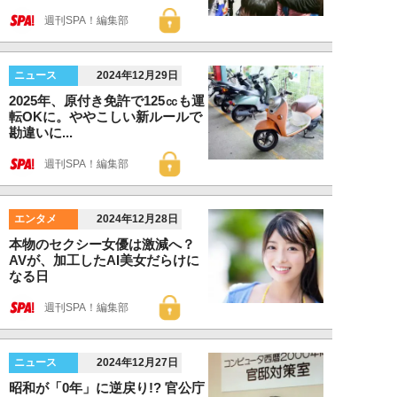
週刊SPA！編集部
ニュース
2024年12月29日
2025年、原付き免許で125㏄も運
転OKに。ややこしい新ルールで
勘違いに...
週刊SPA！編集部
エンタメ
2024年12月28日
本物のセクシー女優は激減へ？
AVが、加工したAI美女だらけに
なる日
週刊SPA！編集部
ニュース
2024年12月27日
昭和が「0年」に逆戻り!? 官公庁