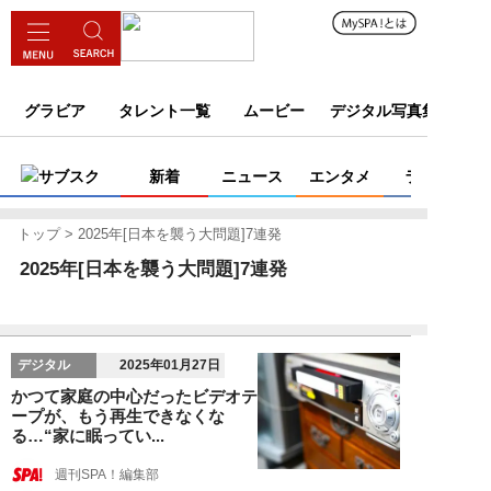
グラビア
タレント一覧
ムービー
デジタル写真集
サブスク
新着
ニュース
エンタメ
ライフ
トップ
2025年[日本を襲う大問題]7連発
2025年[日本を襲う大問題]7連発
デジタル
2025年01月27日
かつて家庭の中心だったビデオテ
ープが、もう再生できなくな
る…“家に眠ってい...
週刊SPA！編集部