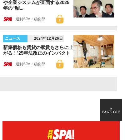
や企業システムが直面する2025
年の“昭...
週刊SPA！編集部
ニュース
2024年12月26日
新築価格も賃貸の家賃もさらに上
がる！'25年法改正のインパクト
週刊SPA！編集部
▲
PAGE TOP