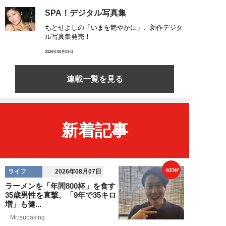
SPA！デジタル写真集
ちとせよしの「いまを艶やかに」、新作デジタ
ル写真集発売！
2026年08月03日
連載一覧を見る
新着記事
NEW!
ライフ
2026年08月07日
ラーメンを「年間800杯」を食す
35歳男性を直撃。「9年で35キロ
増」も健...
Mr.tsubaking