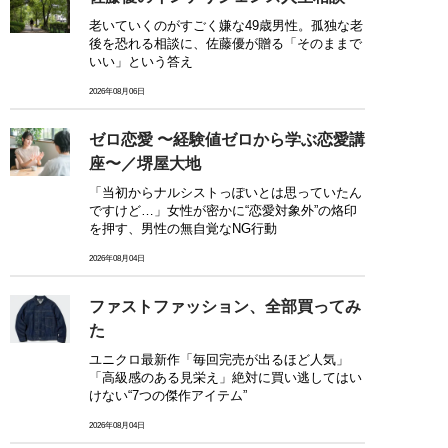
老いていくのがすごく嫌な49歳男性。孤独な老
後を恐れる相談に、佐藤優が贈る「そのままで
いい」という答え
2026年08月06日
ゼロ恋愛 〜経験値ゼロから学ぶ恋愛講
座〜／堺屋大地
「当初からナルシストっぽいとは思っていたん
ですけど…」女性が密かに“恋愛対象外”の烙印
を押す、男性の無自覚なNG行動
2026年08月04日
ファストファッション、全部買ってみ
た
ユニクロ最新作「毎回完売が出るほど人気」
「高級感のある見栄え」絶対に買い逃してはい
けない“7つの傑作アイテム”
2026年08月04日