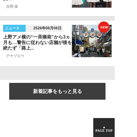
吉岡 俊
NEW!
ニュース
2026年08月06日
上野アメ横の“一斉摘発”から3ヵ
月も…警告に従わない店舗が後を
絶たず「路上...
デヤブロウ
新着記事をもっと見る
▲
PAGE TOP