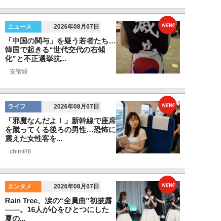
NEW!
ニュース
2026年08月07日
「中国の関与」を疑う若者たち…
韓国で起きる“世代交代の右傾
化”と不正選挙抗...
安宿緑
NEW!
ライフ
2026年08月07日
「邪魔なんだよ！」新幹線で座席
を蹴ってくる後ろの男性…恐怖に
震えた女性客を...
chimi86
NEW!
エンタメ
2026年08月07日
Rain Tree、涙の“全員曲”初披露
――。16人が心をひとつにした
夏の...