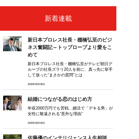
新着連載
新日本プロレス社長・棚橋弘至のビジ
ネス奮闘記～トップロープより愛をこ
めて
新日本プロレス社長・棚橋弘至がテレビ朝日グ
ループの社長ズラリ20人を前に、真っ先に挙手
して放った“まさかの質問”とは
2026年08月06日
結婚につながる恋のはじめ方
年収2000万円でも苦戦…婚活で「デキる男」が
女性に敬遠される“意外な理由”
2026年08月06日
佐藤優のインテリジェンス人生相談