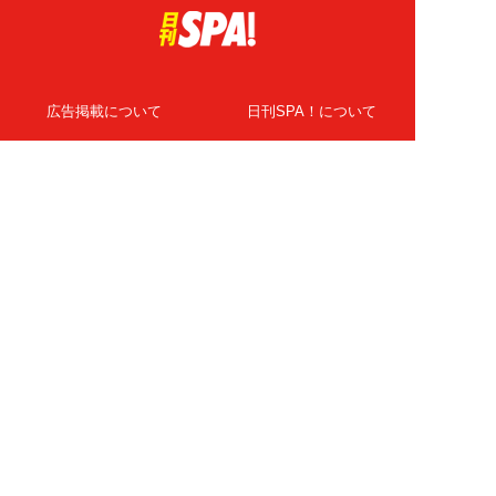
広告掲載について
日刊SPA！について
ニュース提供先
PR記事一覧
ライター・執筆者募集
プライバシーポリシー
Cookie使用について
著作権について
運営会社
記事使用について
お問い合わせ
よくある質問
扶桑社Webメディア
女子SPA！