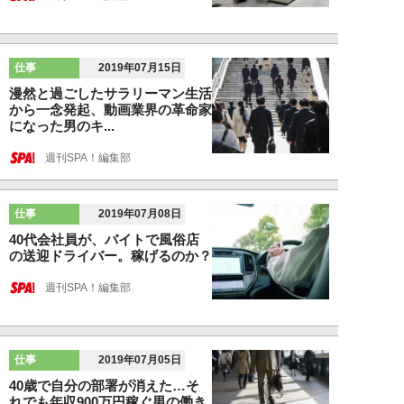
仕事
2019年07月15日
漫然と過ごしたサラリーマン生活
から一念発起、動画業界の革命家
になった男のキ...
週刊SPA！編集部
仕事
2019年07月08日
40代会社員が、バイトで風俗店
の送迎ドライバー。稼げるのか？
週刊SPA！編集部
仕事
2019年07月05日
40歳で自分の部署が消えた…そ
れでも年収900万円稼ぐ男の働き