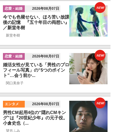
NEW!
恋愛・結婚
2026年08月07日
今でも色褪せない、ほろ苦い放課
後の記憶 『五十年目の両想い』
／新堂冬樹
新堂冬樹
NEW!
恋愛・結婚
2026年08月07日
婚活女性が見ている「男性のプロ
フィール写真」の“5つのポイン
ト”…会う前か...
関口美奈子
NEW!
エンタメ
2026年08月07日
男性CM起用4位の“隠れCMキン
グ”は『20世紀少年』の元子役。
小倉史也（...
望月ふみ