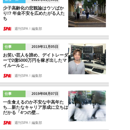
少子高齢化の悲観論はウソばか
り!? 年金不安を広めたがる人た
ち
週刊SPA！編集部
仕事
2019年11月05日
お笑い芸人を諦め、デイトレーダ
ーで2億5000万円を稼ぎ出したマ
イルールと...
週刊SPA！編集部
仕事
2019年08月07日
一生食えるのか不安な中高年た
ち…新たなキャリア形成に立ちは
だかる「4つの壁...
週刊SPA！編集部