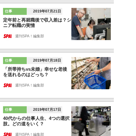
仕事
2019年07月21日
定年前と再就職後で収入差は？シ
ニア転職の実情
週刊SPA！編集部
仕事
2019年07月18日
「所帯持ちvs未婚」幸せな老後
を送れるのはどっち？
週刊SPA！編集部
仕事
2019年07月17日
40代からの仕事人生、4つの選択
肢。どの道をいく？
週刊SPA！編集部