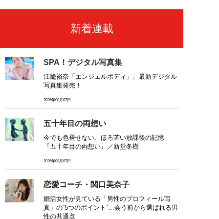
新着連載
SPA！デジタル写真集
江籠裕奈「エンジェルボディ」、最新デジタル
写真集発売！
2026年08月07日
五十年目の両想い
今でも色褪せない、ほろ苦い放課後の記憶
『五十年目の両想い』／新堂冬樹
2026年08月07日
恋愛コーチ・関口美奈子
婚活女性が見ている「男性のプロフィール写
真」の“5つのポイント”…会う前から選ばれる男
性の共通点