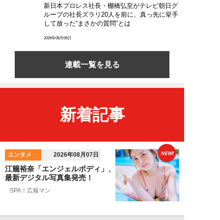
新日本プロレス社長・棚橋弘至がテレビ朝日グ
ループの社長ズラリ20人を前に、真っ先に挙手
して放った“まさかの質問”とは
2026年08月06日
連載一覧を見る
新着記事
NEW!
エンタメ
2026年08月07日
江籠裕奈「エンジェルボディ」、
最新デジタル写真集発売！
SPA！広報マン