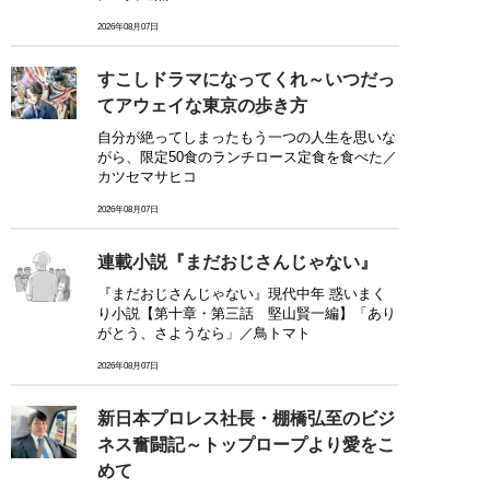
2026年08月07日
すこしドラマになってくれ～いつだっ
てアウェイな東京の歩き方
自分が絶ってしまったもう一つの人生を思いな
がら、限定50食のランチロース定食を食べた／
カツセマサヒコ
2026年08月07日
連載小説『まだおじさんじゃない』
『まだおじさんじゃない』現代中年 惑いまく
り小説【第十章・第三話 堅山賢一編】「あり
がとう、さようなら」／鳥トマト
2026年08月07日
新日本プロレス社長・棚橋弘至のビジ
ネス奮闘記～トップロープより愛をこ
めて