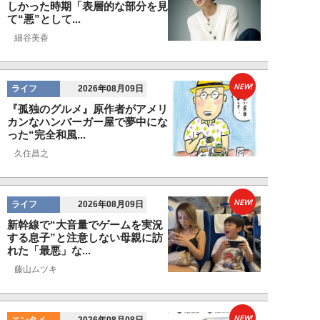
しかった時期「表層的な部分を見
て“悪”として...
細谷美香
NEW!
ライフ
2026年08月09日
『孤独のグルメ』原作者がアメリ
カンなハンバーガー屋で夢中にな
った“完全和風...
久住昌之
NEW!
ライフ
2026年08月09日
新幹線で“大音量でゲームを実況
する息子”と注意しない母親に訪
れた「最悪」な...
藤山ムツキ
NEW!
エンタメ