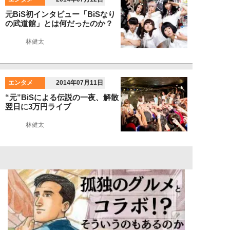
元BiS初インタビュー「BiSなり
の武道館」とは何だったのか？
林健太
エンタメ
2014年07月11日
“元”BiSによる伝説の一夜、解散
翌日に3万円ライブ
林健太