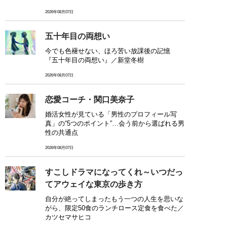
2026年08月07日
五十年目の両想い
今でも色褪せない、ほろ苦い放課後の記憶
『五十年目の両想い』／新堂冬樹
2026年08月07日
恋愛コーチ・関口美奈子
婚活女性が見ている「男性のプロフィール写
真」の“5つのポイント”…会う前から選ばれる男
性の共通点
2026年08月07日
すこしドラマになってくれ～いつだっ
てアウェイな東京の歩き方
自分が絶ってしまったもう一つの人生を思いな
がら、限定50食のランチロース定食を食べた／
カツセマサヒコ