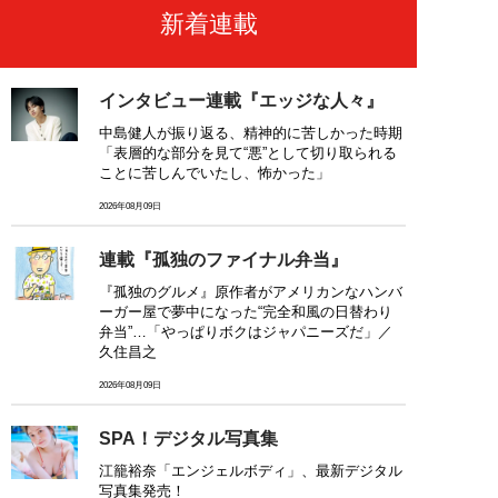
新着連載
インタビュー連載『エッジな人々』
中島健人が振り返る、精神的に苦しかった時期
「表層的な部分を見て“悪”として切り取られる
ことに苦しんでいたし、怖かった」
2026年08月09日
連載『孤独のファイナル弁当』
『孤独のグルメ』原作者がアメリカンなハンバ
ーガー屋で夢中になった“完全和風の日替わり
弁当”…「やっぱりボクはジャパニーズだ」／
久住昌之
2026年08月09日
SPA！デジタル写真集
江籠裕奈「エンジェルボディ」、最新デジタル
写真集発売！