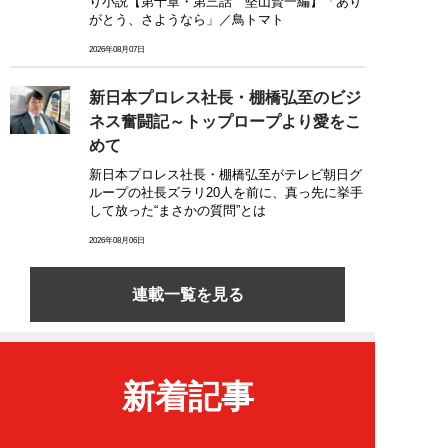
り小説【第十章・第三話 堅山賢一編】「あり
がとう、さようなら」／鳥トマト
2026年08月07日
新日本プロレス社長・棚橋弘至のビジ
ネス奮闘記～トップロープより愛をこ
めて
新日本プロレス社長・棚橋弘至がテレビ朝日グ
ループの社長ズラリ20人を前に、真っ先に挙手
して放った“まさかの質問”とは
2026年08月06日
連載一覧を見る
新着記事