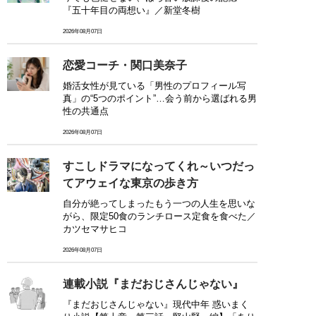
『五十年目の両想い』／新堂冬樹
2026年08月07日
恋愛コーチ・関口美奈子
婚活女性が見ている「男性のプロフィール写
真」の“5つのポイント”…会う前から選ばれる男
性の共通点
2026年08月07日
すこしドラマになってくれ～いつだっ
てアウェイな東京の歩き方
自分が絶ってしまったもう一つの人生を思いな
がら、限定50食のランチロース定食を食べた／
カツセマサヒコ
2026年08月07日
連載小説『まだおじさんじゃない』
『まだおじさんじゃない』現代中年 惑いまく