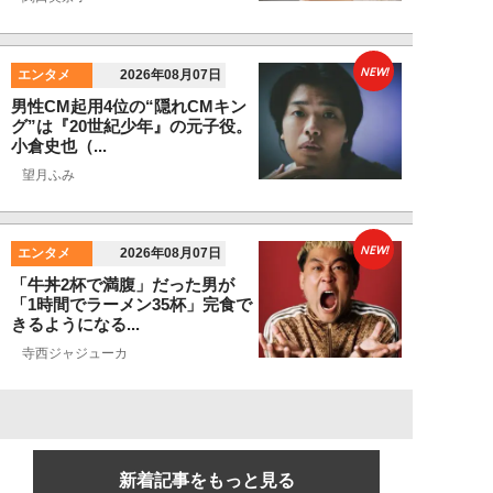
NEW!
エンタメ
2026年08月07日
男性CM起用4位の“隠れCMキン
グ”は『20世紀少年』の元子役。
小倉史也（...
望月ふみ
NEW!
エンタメ
2026年08月07日
「牛丼2杯で満腹」だった男が
「1時間でラーメン35杯」完食で
きるようになる...
寺西ジャジューカ
新着記事をもっと見る