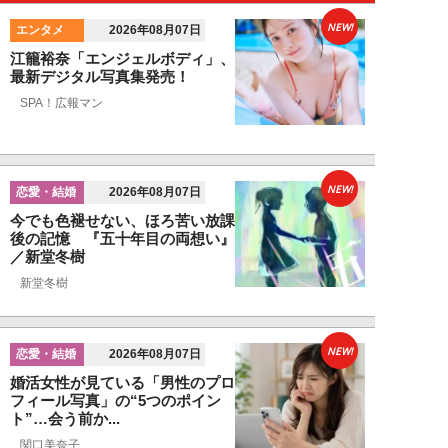
NEW!
エンタメ
2026年08月07日
江籠裕奈「エンジェルボディ」、
最新デジタル写真集発売！
SPA！広報マン
NEW!
恋愛・結婚
2026年08月07日
今でも色褪せない、ほろ苦い放課
後の記憶 『五十年目の両想い』
／新堂冬樹
新堂冬樹
NEW!
恋愛・結婚
2026年08月07日
婚活女性が見ている「男性のプロ
フィール写真」の“5つのポイン
ト”…会う前か...
関口美奈子