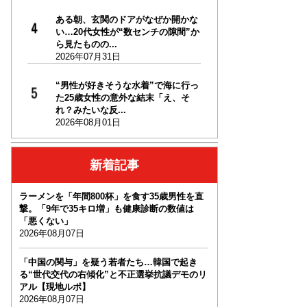
ある朝、玄関のドアがなぜか開かな
い…20代女性が“数センチの隙間”か
ら見たものの...
2026年07月31日
“男性が好きそうな水着”で海に行っ
た25歳女性の意外な結末「え、そ
れ？みたいな反...
2026年08月01日
新着記事
ラーメンを「年間800杯」を食す35歳男性を直
撃。「9年で35キロ増」も健康診断の数値は
「悪くない」
2026年08月07日
「中国の関与」を疑う若者たち…韓国で起き
る“世代交代の右傾化”と不正選挙抗議デモのリ
アル【現地ルポ】
2026年08月07日