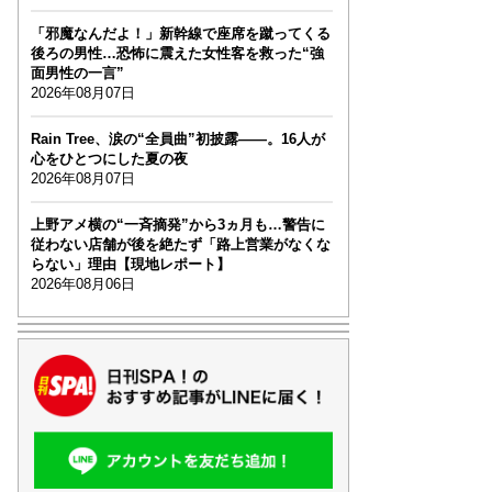
「邪魔なんだよ！」新幹線で座席を蹴ってくる
後ろの男性…恐怖に震えた女性客を救った“強
面男性の一言”
2026年08月07日
Rain Tree、涙の“全員曲”初披露――。16人が
心をひとつにした夏の夜
2026年08月07日
上野アメ横の“一斉摘発”から3ヵ月も…警告に
従わない店舗が後を絶たず「路上営業がなくな
らない」理由【現地レポート】
2026年08月06日