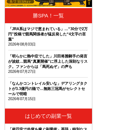
勝SPA！一覧
「JRA系はマジで恵まれている」…“30分で2万
円”投稿で競馬関係者が猛反発した“4文字の言
葉”
2026年08月03日
「明らかに熱中症でした」川田将雅騎手の発言
が波紋…競馬“真夏開催”に浮上した深刻なリス
ク。ファンからは「馬死ぬぞ」の声も
2026年07月27日
「なんかコントレイル安いな」デアリングタク
トが3.3億円の陰で…無敗三冠馬がセレクトセ
ールで明暗
2026年07月15日
はじめての副業一覧
「超円安で外貨を稼ぐ副業術」英語・特別なス