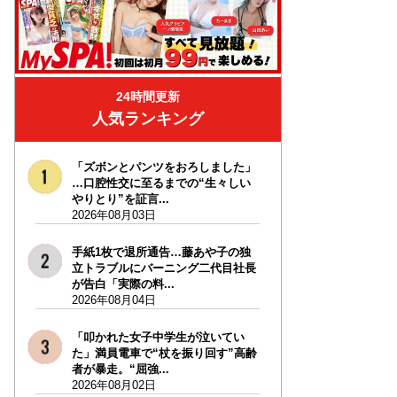
24時間更新
人気ランキング
「ズボンとパンツをおろしました」
…口腔性交に至るまでの“生々しい
やりとり”を証言...
2026年08月03日
手紙1枚で退所通告…藤あや子の独
立トラブルにバーニング二代目社長
が告白「実際の料...
2026年08月04日
「叩かれた女子中学生が泣いてい
た」満員電車で“杖を振り回す”高齢
者が暴走。“屈強...
2026年08月02日