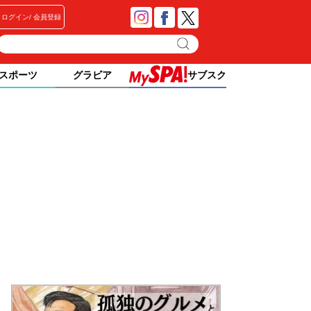
ログイン
会員登録
スポーツ
グラビア
サブスク