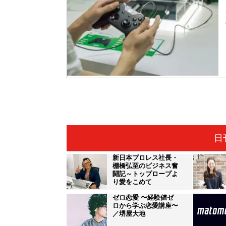
日
新日本プロレス社長・
棚橋弘至のビジネス奮
闘記～トップロープよ
り愛をこめて
ゼロ恋愛 〜経験値ゼ
ロから学ぶ恋愛講座〜
／堺屋大地