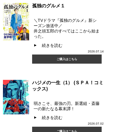
孤独のグルメ１
＼TVドラマ『孤独のグルメ』新シ
ーズン放送中／
井之頭五郎のすべてはここから始ま
った。
続きを読む
▲
2026.07.14
ご購入はこちら
ハジメの一生（1） (ＳＰＡ！コミ
ックス)
弱さこそ、最強の刃。新選組・斎藤
一の新たなる幕末譚！
続きを読む
▲
2026.07.02
ご購入はこちら