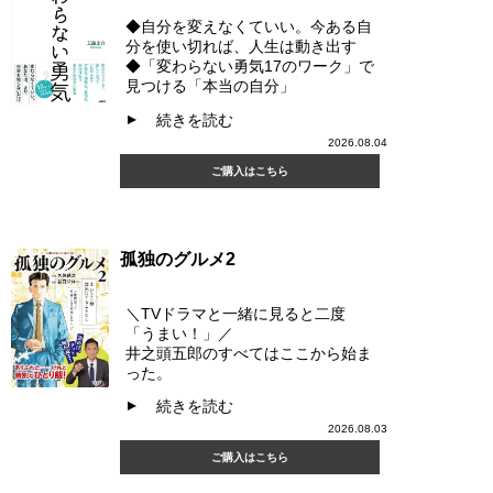
◆自分を変えなくていい。今ある自
分を使い切れば、人生は動き出す
◆「変わらない勇気17のワーク」で
見つける「本当の自分」
続きを読む
▲
2026.08.04
ご購入はこちら
孤独のグルメ2
＼TVドラマと一緒に見ると二度
「うまい！」／
井之頭五郎のすべてはここから始ま
った。
続きを読む
▲
2026.08.03
ご購入はこちら