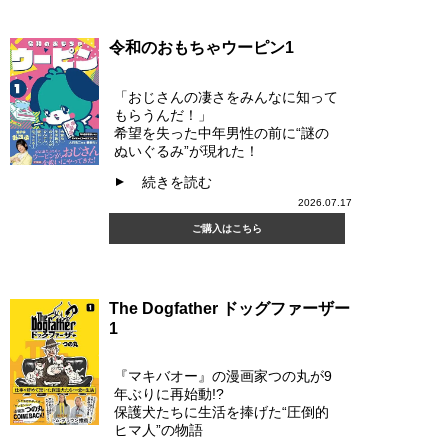
令和のおもちゃウーピン1
「おじさんの凄さをみんなに知って
もらうんだ！」
希望を失った中年男性の前に“謎の
ぬいぐるみ”が現れた！
続きを読む
▲
2026.07.17
ご購入はこちら
The Dogfather ドッグファーザー
1
『マキバオー』の漫画家つの丸が9
年ぶりに再始動!?
保護犬たちに生活を捧げた“圧倒的
ヒマ人”の物語