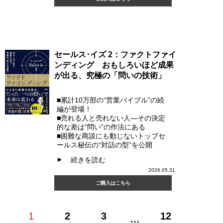
セールス･イズ 2：ファクトファイ
ンディング おもしろいほど成果
が出る、究極の「問いの技術」
■累計10万部の“営業バイブル”の続
編が登場！
■売れる人と売れない人―その決定
的な差は“問い”の作法にある
■困難な商談にも動じないトップセ
ールス秘伝の“対話の型”を公開
続きを読む
▲
2026.05.31
ご購入はこちら
1
2
3
12
…