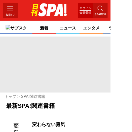
ログイン
会員登録
サブスク
新着
ニュース
エンタメ
ライフ
トップ
SPA!関連書籍
最新SPA!関連書籍
変わらない勇気