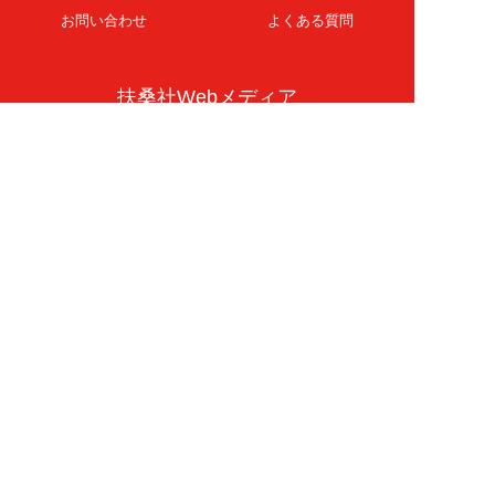
お問い合わせ
よくある質問
扶桑社Webメディア
女子SPA！
天然生活
ESSE ONLINE
日刊Sumai
孤独のグルメ
MAMOR-WEB
マンガSPA!
Future Leaders Hub